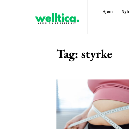
Hjem
Nyh
Tag:
styrke