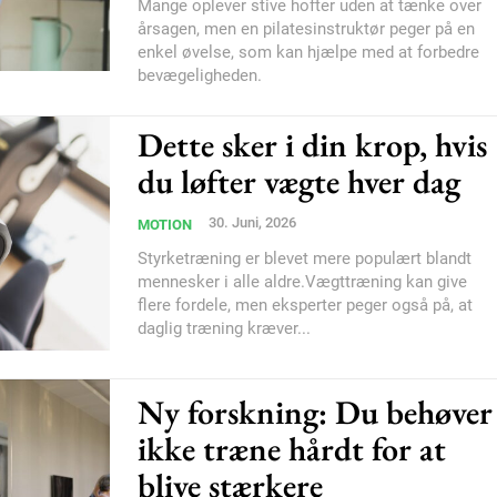
Subscription Plans
Mange oplever stive hofter uden at tænke over
årsagen, men en pilatesinstruktør peger på en
enkel øvelse, som kan hjælpe med at forbedre
bevægeligheden.
Dette sker i din krop, hvis
du løfter vægte hver dag
Member full ac
30. Juni, 2026
MOTION
100
DK
Styrketræning er blevet mere populært blandt
mennesker i alle aldre.Vægttræning kan give
flere fordele, men eksperter peger også på, at
daglig træning kræver...
Etiam est nibh, loborti
Ny forskning: Du behøver
Praesent euismod ac
Ut mollis pellentesque
ikke træne hårdt for at
Nullam eu erat condi
blive stærkere