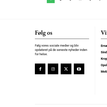
Følg os
Vi
Følg vores sociale medier og bliv
Ernæ
opdateret på de seneste nyheder inden
Sind
for helse.
Kro
Opsk
Moti