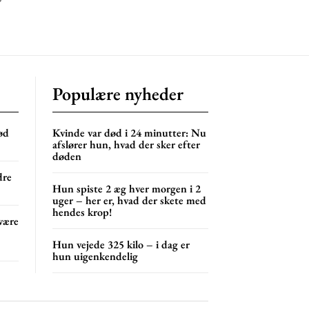
Populære nyheder
ød
Kvinde var død i 24 minutter: Nu
afslører hun, hvad der sker efter
døden
dre
Hun spiste 2 æg hver morgen i 2
uger – her er, hvad der skete med
hendes krop!
være
Hun vejede 325 kilo – i dag er
hun uigenkendelig