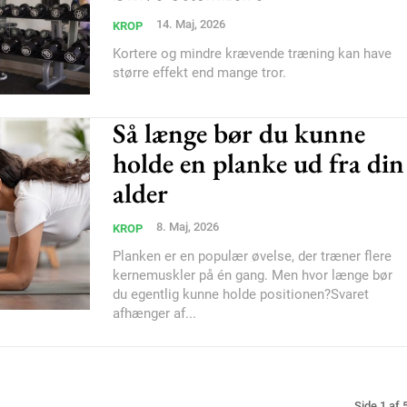
Donec quis est ac feli
14. Maj, 2026
KROP
Orci varius natoque do
Kortere og mindre krævende træning kan have
større effekt end mange tror.
YEARLY PRICI
Så længe bør du kunne
holde en planke ud fra din
alder
8. Maj, 2026
KROP
Planken er en populær øvelse, der træner flere
kernemuskler på én gang. Men hvor længe bør
du egentlig kunne holde positionen?Svaret
afhænger af...
Side 1 af 