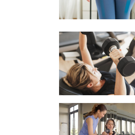
Free limited access
Gratis
/ forever
Etiam est nibh, lobortis sit
Praesent euismod ac
Ut mollis pellentesque tortor
Nullam eu erat condimentum
Donec quis est ac felis