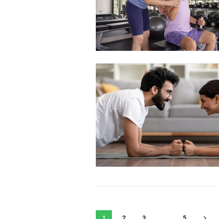
Orci varius natoque dolor
1
2
3
...
5