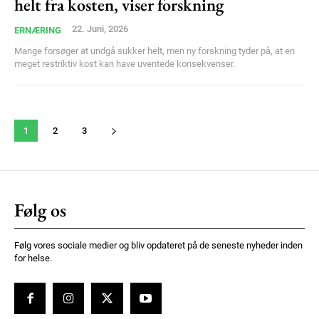
helt fra kosten, viser forskning
22. Juni, 2026
ERNÆRING
Mange forsøger at undgå sukker helt, men ny forskning tyder på, at en
meget restriktiv kost kan have uventede konsekvenser.
1
2
3
Følg os
Følg vores sociale medier og bliv opdateret på de seneste nyheder inden
for helse.