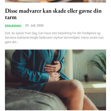
Disse madvarer kan skade eller gavne din
tarm
29. Juli, 2026
ERNÆRING
Det, du spiser hver dag, kan have stor betydning for din fordøjelse og
tarmens bakterier.Nogle fødevarer styrker tarmmiljøet, mens andre kan
gøre det...
Subscription Plans