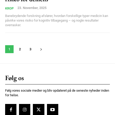
23. November, 2025
KROP
Banebrydende forskning afslører, hvordan forskellige typer medicin kan
påvirke vores risiko for kognitiv tilbagegang – og nogle resultater
overrasker.
1
2
3
Følg os
Følg vores sociale medier og bliv opdateret på de seneste nyheder inden
for helse.