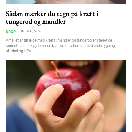
Free limited access
Sådan mærker du tegn på kræft i
tungerod og mandler
Gratis
18. Maj, 2026
KROP
/ forever
Antallet af tilfælde med kræft i mandler og tungerod er steget de
seneste par år.Sygdommen kan være forbundet med både rygning,
alkohol og HPV,...
Etiam est nibh, lobortis sit
Praesent euismod ac
Ut mollis pellentesque tortor
Nullam eu erat condimentum
Donec quis est ac felis
Orci varius natoque dolor