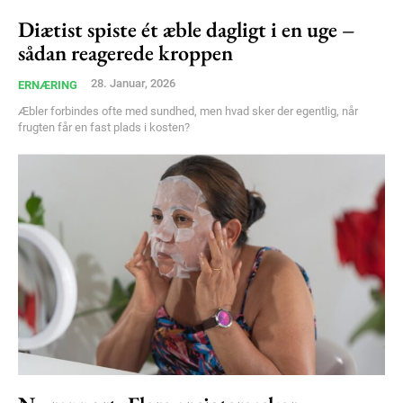
Diætist spiste ét æble dagligt i en uge –
Member full access
sådan reagerede kroppen
28. Januar, 2026
ERNÆRING
100
DKK
/ year
Æbler forbindes ofte med sundhed, men hvad sker der egentlig, når
frugten får en fast plads i kosten?
Etiam est nibh, lobortis sit
Praesent euismod ac
Ut mollis pellentesque tortor
Nullam eu erat condimentum
Donec quis est ac felis
Orci varius natoque dolor
YEARLY PRICING
MONTHLY PRICING