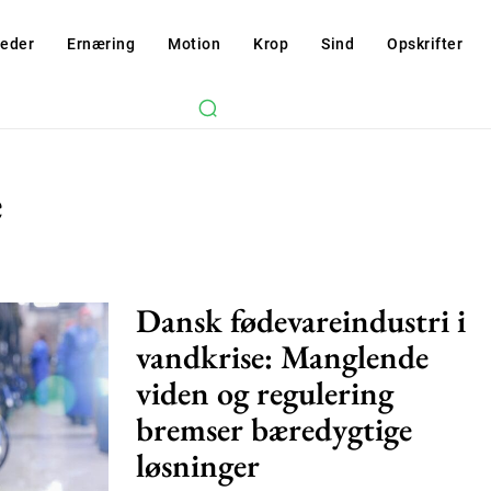
eder
Ernæring
Motion
Krop
Sind
Opskrifter
e
Dansk fødevareindustri i
vandkrise: Manglende
viden og regulering
Subscription Plans
bremser bæredygtige
løsninger