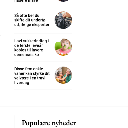
fladere mave
Så ofte bør du
skifte dit undertøj
cess
ud, ifølge eksperter
Lavt sukkerindtag i
K
de første leveår
/ year
kobles til lavere
demensrisiko
Disse fem enkle
s sit
vaner kan styrke dit
velvære i en travl
hverdag
 tortor
mentum
s
lor
Populære nyheder