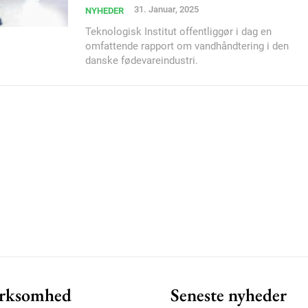
31. Januar, 2025
NYHEDER
Teknologisk Institut offentliggør i dag en
omfattende rapport om vandhåndtering i den
Member full ac
danske fødevareindustri.
100
DK
Etiam est nibh, loborti
Praesent euismod ac
Ut mollis pellentesque
Nullam eu erat condi
Donec quis est ac feli
Orci varius natoque do
rksomhed
Seneste nyheder