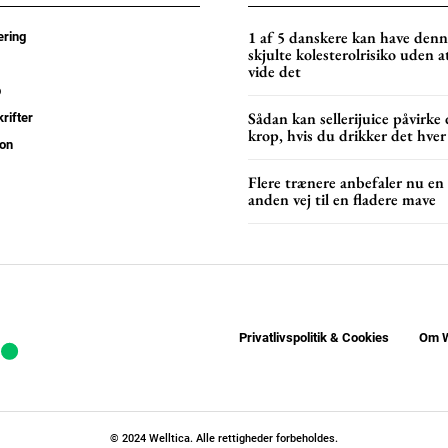
YEARLY PRICI
1 af 5 danskere kan have den
ring
skjulte kolesterolrisiko uden a
vide det
p
Sådan kan sellerijuice påvirke 
rifter
krop, hvis du drikker det hver
on
Flere trænere anbefaler nu en
anden vej til en fladere mave
Privatlivspolitik & Cookies
Om W
© 2024 Welltica. Alle rettigheder forbeholdes.