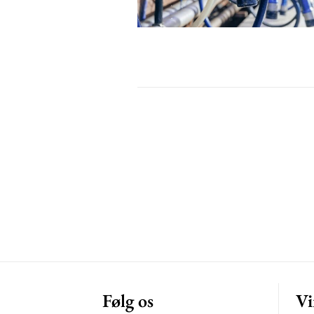
Free limited access
Gratis
/ forever
Etiam est nibh, lobortis sit
Praesent euismod ac
Ut mollis pellentesque tortor
Nullam eu erat condimentum
Donec quis est ac felis
Orci varius natoque dolor
Følg os
Vi