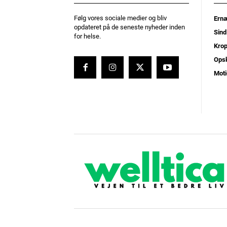
Følg vores sociale medier og bliv
Ernæ
opdateret på de seneste nyheder inden
Sind
for helse.
Kro
Opsk
Moti