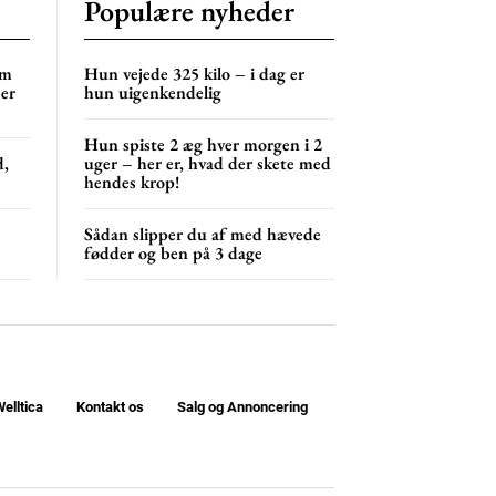
Populære nyheder
om
Hun vejede 325 kilo – i dag er
 er
hun uigenkendelig
Hun spiste 2 æg hver morgen i 2
d,
uger – her er, hvad der skete med
hendes krop!
Sådan slipper du af med hævede
fødder og ben på 3 dage
elltica
Kontakt os
Salg og Annoncering