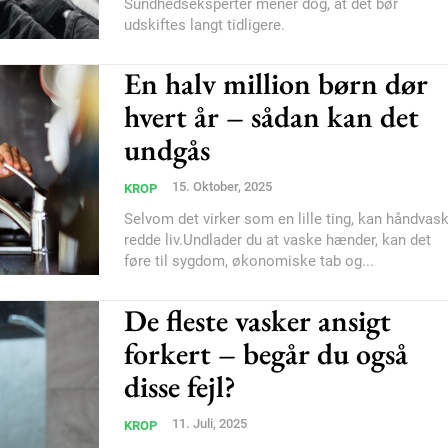
Sundhedseksperter mener dog, at det bør
udskiftes langt tidligere.
En halv million børn dør
hvert år – sådan kan det
undgås
Subscription Plans
15. Oktober, 2025
KROP
Selvom det virker som en lille ting, kan håndvas
redde liv.Undlader du at vaske hænder, kan det
føre til sygdom, økonomiske tab og...
De fleste vasker ansigt
Member full ac
forkert – begår du også
disse fejl?
100
DK
11. Juli, 2025
KROP