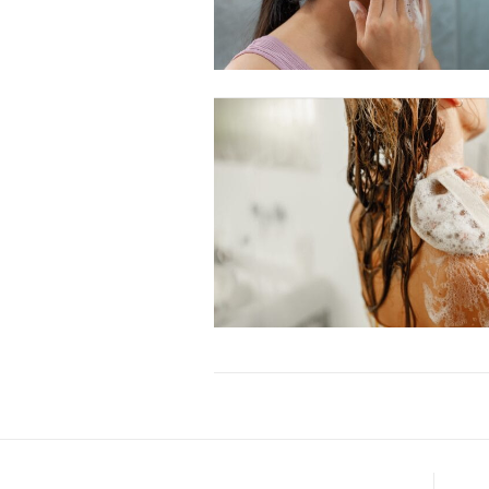
Etiam est nibh, lobortis sit
Praesent euismod ac
Ut mollis pellentesque tortor
Nullam eu erat condimentum
Donec quis est ac felis
Orci varius natoque dolor