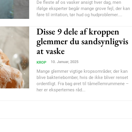
De fleste af os vasker ansigt hver dag, men
ifølge eksperter begår mange grove fejl, der kan
Etiam est nibh, loborti
føre til irritation, tør hud og hudproblemer....
Praesent euismod ac
Disse 9 dele af kroppen
Ut mollis pellentesque
Nullam eu erat condi
glemmer du sandsynligvis
Donec quis est ac feli
at vaske
Orci varius natoque do
10. Januar, 2025
KROP
Mange glemmer vigtige kropsområder, der kan
blive bakteriebomber, hvis de ikke bliver renset
YEARLY PRICI
ordentligt. Fra bag øret til tåmellemrummene –
her er eksperternes råd...