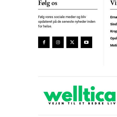
Følg os
Vi
Følg vores sociale medier og bliv
Ernæ
opdateret på de seneste nyheder inden
Sind
for helse.
Kro
Opsk
Moti