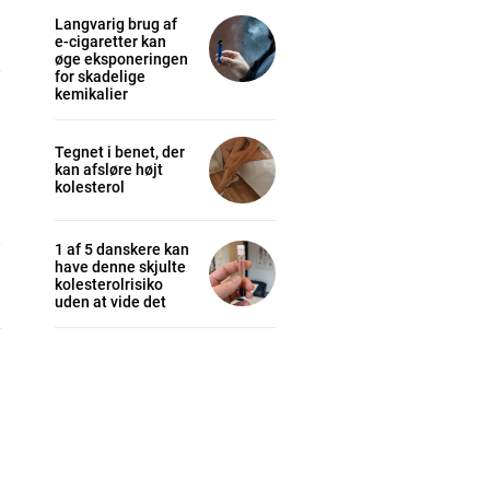
Langvarig brug af
e-cigaretter kan
øge eksponeringen
for skadelige
kemikalier
Tegnet i benet, der
kan afsløre højt
kolesterol
k
1 af 5 danskere kan
have denne skjulte
kolesterolrisiko
uden at vide det
cess
K
/ year