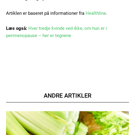
Artiklen er baseret på informationer fra
Healthline
.
Læs også:
Hver tredje kvinde ved ikke, om hun er i
perimenopause – her er tegnene
Member full access
100
DKK
/ year
Etiam est nibh, lobortis sit
Praesent euismod ac
ANDRE ARTIKLER
Ut mollis pellentesque tortor
Nullam eu erat condimentum
Donec quis est ac felis
Orci varius natoque dolor