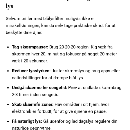
Subscription Plans
lys
Selvom briller med blålysfilter muligvis ikke er
mirakelløsningen, kan du selv tage praktiske skridt for at
beskytte dine øjne:
Free limited access
Tag skærmpauser:
Brug 20-20-20-reglen: Kig væk fra
Gratis
skærmen hver 20. minut og fokuser på noget 20 meter
/ forever
væk i 20 sekunder.
Reducer lysstyrken:
Juster skærmlys og brug apps eller
Etiam est nibh, lobortis sit
natindstillinger for at dæmpe blåt lys.
Praesent euismod ac
Undgå skærme før sengetid:
Prøv at undlade skærmbrug i
Ut mollis pellentesque tortor
2-3 timer inden sengetid.
Nullam eu erat condimentum
Skab skærmfri zoner:
Hav områder i dit hjem, hvor
Donec quis est ac felis
elektronik er forbudt, for at give øjnene en pause.
Orci varius natoque dolor
Få naturligt lys:
Gå udenfor og lad dagslys regulere din
naturlige døgnrytme.