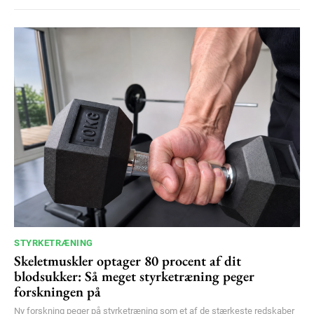
STYRKETRÆNING
Skeletmuskler optager 80 procent af dit
blodsukker: Så meget styrketræning peger
forskningen på
Ny forskning peger på styrketræning som et af de stærkeste redskaber