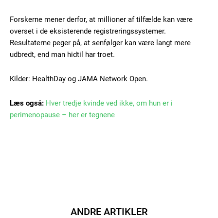
Gratis
Forskerne mener derfor, at millioner af tilfælde kan være
/ forever
overset i de eksisterende registreringssystemer.
Resultaterne peger på, at senfølger kan være langt mere
udbredt, end man hidtil har troet.
Etiam est nibh, lobortis sit
Praesent euismod ac
Kilder: HealthDay og JAMA Network Open.
Ut mollis pellentesque tortor
Nullam eu erat condimentum
Læs også:
Hver tredje kvinde ved ikke, om hun er i
Donec quis est ac felis
perimenopause – her er tegnene
Orci varius natoque dolor
Member full access
ANDRE ARTIKLER