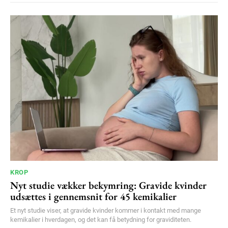
KROP
Nyt studie vækker bekymring: Gravide kvinder
udsættes i gennemsnit for 45 kemikalier
Et nyt studie viser, at gravide kvinder kommer i kontakt med mange
kemikalier i hverdagen, og det kan få betydning for graviditeten.