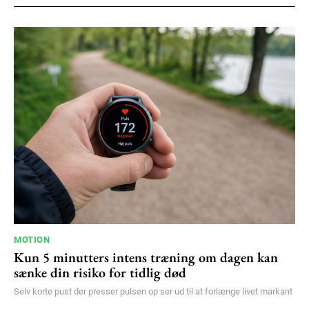
100
DKK
/ year
Etiam est nibh, lobortis sit
Praesent euismod ac
Ut mollis pellentesque tortor
Nullam eu erat condimentum
Donec quis est ac felis
Orci varius natoque dolor
YEARLY PRICING
MONTHLY PRICING
MOTION
Kun 5 minutters intens træning om dagen kan
sænke din risiko for tidlig død
Selv korte pust der presser pulsen op ser ud til at forlænge livet markant