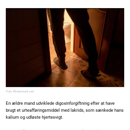
Praesent euismod ac
Ut mollis pellentesque tortor
Nullam eu erat condimentum
Donec quis est ac felis
Orci varius natoque dolor
Member full access
Foto: Shutterstock.com
En ældre mand udviklede digoxinforgiftning efter at have
100
DKK
/ year
brugt et urteafføringsmiddel med lakrids, som sænkede hans
kalium og udløste hjertesvigt.