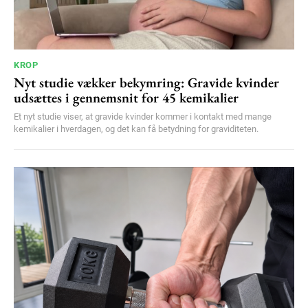
KROP
Nyt studie vækker bekymring: Gravide kvinder
udsættes i gennemsnit for 45 kemikalier
Et nyt studie viser, at gravide kvinder kommer i kontakt med mange
kemikalier i hverdagen, og det kan få betydning for graviditeten.