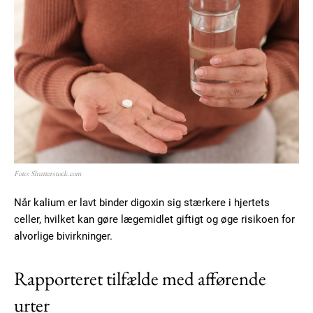
Subscription Plans
Foto: Shutterstock.com
Når kalium er lavt binder digoxin sig stærkere i hjertets
Free limited access
celler, hvilket kan gøre lægemidlet giftigt og øge risikoen for
alvorlige bivirkninger.
Gratis
/ forever
Rapporteret tilfælde med afførende
urter
Etiam est nibh, lobortis sit