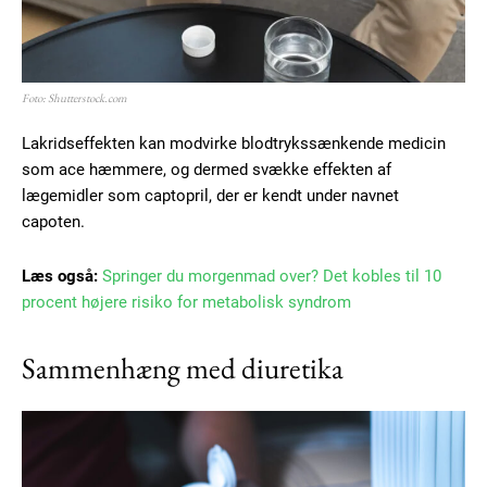
Foto: Shutterstock.com
Lakridseffekten kan modvirke blodtrykssænkende medicin
som ace hæmmere, og dermed svække effekten af
lægemidler som captopril, der er kendt under navnet
capoten.
Læs også:
Springer du morgenmad over? Det kobles til 10
procent højere risiko for metabolisk syndrom
Sammenhæng med diuretika