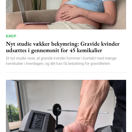
KROP
Nyt studie vækker bekymring: Gravide kvinder
udsættes i gennemsnit for 45 kemikalier
Et nyt studie viser, at gravide kvinder kommer i kontakt med mange
kemikalier i hverdagen, og det kan få betydning for graviditeten.