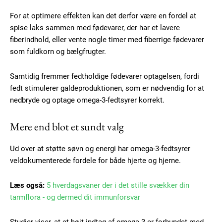
For at optimere effekten kan det derfor være en fordel at
spise laks sammen med fødevarer, der har et lavere
fiberindhold, eller vente nogle timer med fiberrige fødevarer
som fuldkorn og bælgfrugter.
Samtidig fremmer fedtholdige fødevarer optagelsen, fordi
fedt stimulerer galdeproduktionen, som er nødvendig for at
Subscription Plans
nedbryde og optage omega-3-fedtsyrer korrekt.
Mere end blot et sundt valg
Ud over at støtte søvn og energi har omega-3-fedtsyrer
Free limited access
veldokumenterede fordele for både hjerte og hjerne.
Gratis
Læs også:
5 hverdagsvaner der i det stille svækker din
/ forever
tarmflora - og dermed dit immunforsvar