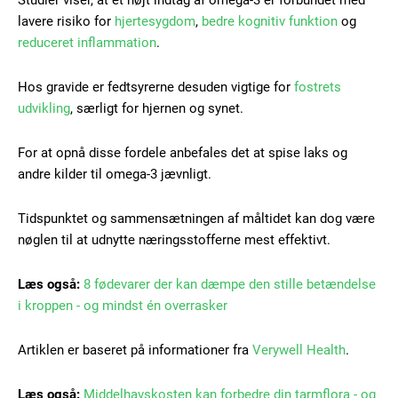
Studier viser, at et højt indtag af omega-3 er forbundet med
Etiam est nibh, lobortis sit
lavere risiko for
hjertesygdom
,
bedre kognitiv funktion
og
Praesent euismod ac
reduceret inflammation
.
Ut mollis pellentesque tortor
Nullam eu erat condimentum
Hos gravide er fedtsyrerne desuden vigtige for
fostrets
Donec quis est ac felis
udvikling
, særligt for hjernen og synet.
Orci varius natoque dolor
For at opnå disse fordele anbefales det at spise laks og
andre kilder til omega-3 jævnligt.
Tidspunktet og sammensætningen af måltidet kan dog være
nøglen til at udnytte næringsstofferne mest effektivt.
Member full access
Læs også:
8 fødevarer der kan dæmpe den stille betændelse
i kroppen - og mindst én overrasker
100
DKK
/ year
Artiklen er baseret på informationer fra
Verywell Health
.
Læs også:
Middelhavskosten kan forbedre din tarmflora - og