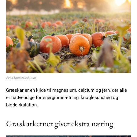
Free limited access
Gratis
/ forever
Etiam est nibh, lobortis sit
Praesent euismod ac
Ut mollis pellentesque tortor
Nullam eu erat condimentum
Foto: Shutterstock.com
Donec quis est ac felis
Orci varius natoque dolor
Græskar er en kilde til magnesium, calcium og jern, der alle
er nødvendige for energiomsætning, knoglesundhed og
blodcirkulation.
Græskarkerner giver ekstra næring