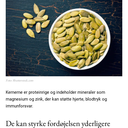
Member full access
100
DKK
/ year
Etiam est nibh, lobortis sit
Praesent euismod ac
Ut mollis pellentesque tortor
Nullam eu erat condimentum
Donec quis est ac felis
Foto: Shutterstock.com
Orci varius natoque dolor
Kernerne er proteinrige og indeholder mineraler som
magnesium og zink, der kan støtte hjerte, blodtryk og
YEARLY PRICING
MONTHLY PRICING
immunforsvar.
De kan styrke fordøjelsen yderligere