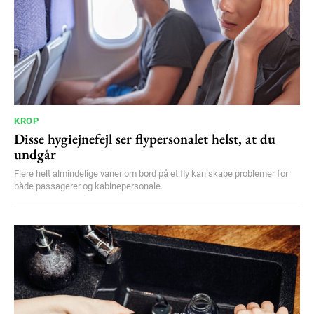
KROP
Disse hygiejnefejl ser flypersonalet helst, at du
undgår
Flere helt almindelige vaner om bord på et fly kan skabe problemer for
både passagerer og kabinepersonale.