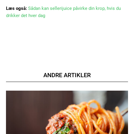
Læs også:
Sådan kan sellerijuice påvirke din krop, hvis du
drikker det hver dag
Member full access
100
DKK
/ year
Etiam est nibh, lobortis sit
ANDRE ARTIKLER
Praesent euismod ac
Ut mollis pellentesque tortor
Nullam eu erat condimentum
Donec quis est ac felis
Orci varius natoque dolor