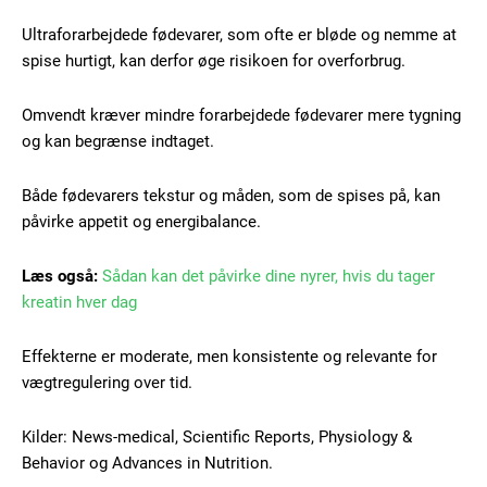
Ultraforarbejdede fødevarer, som ofte er bløde og nemme at
spise hurtigt, kan derfor øge risikoen for overforbrug.
Free limited access
Omvendt kræver mindre forarbejdede fødevarer mere tygning
og kan begrænse indtaget.
Gratis
/ forever
Både fødevarers tekstur og måden, som de spises på, kan
påvirke appetit og energibalance.
Etiam est nibh, lobortis sit
Læs også:
Sådan kan det påvirke dine nyrer, hvis du tager
Praesent euismod ac
kreatin hver dag
Ut mollis pellentesque tortor
Nullam eu erat condimentum
Effekterne er moderate, men konsistente og relevante for
Donec quis est ac felis
vægtregulering over tid.
Orci varius natoque dolor
Kilder: News-medical, Scientific Reports, Physiology &
Behavior og Advances in Nutrition.