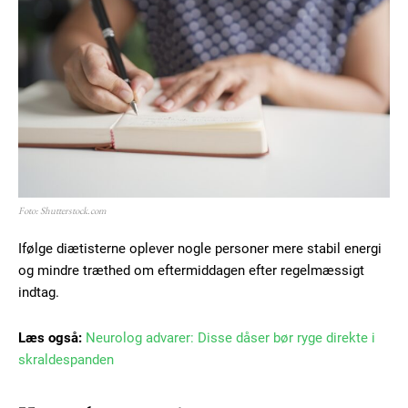
Free limited access
Gratis
/ forever
Etiam est nibh, lobortis sit
Praesent euismod ac
Foto: Shutterstock.com
Ut mollis pellentesque tortor
Ifølge diætisterne oplever nogle personer mere stabil energi
Nullam eu erat condimentum
og mindre træthed om eftermiddagen efter regelmæssigt
Donec quis est ac felis
indtag.
Orci varius natoque dolor
Læs også:
Neurolog advarer: Disse dåser bør ryge direkte i
skraldespanden