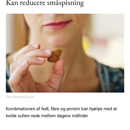
Kan reducere småspisning
Member full access
100
DKK
/ year
Etiam est nibh, lobortis sit
Praesent euismod ac
Ut mollis pellentesque tortor
Nullam eu erat condimentum
Donec quis est ac felis
Foto: Shutterstock.com
Orci varius natoque dolor
Kombinationen af fedt, fibre og protein kan hjælpe med at
holde sulten nede mellem dagens måltider.
YEARLY PRICING
MONTHLY PRICING