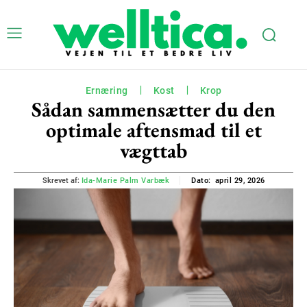
Ernæring
Kost
Krop
Sådan sammensætter du den
optimale aftensmad til et
vægttab
april 29, 2026
Skrevet af:
Ida-Marie Palm Varbæk
Dato: