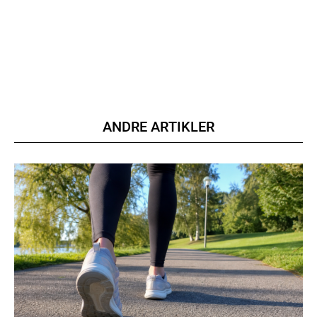
Member full access
100
DKK
/ year
ANDRE ARTIKLER
Etiam est nibh, lobortis sit
Praesent euismod ac
Ut mollis pellentesque tortor
Nullam eu erat condimentum
Donec quis est ac felis
Orci varius natoque dolor
YEARLY PRICING
MONTHLY PRICING