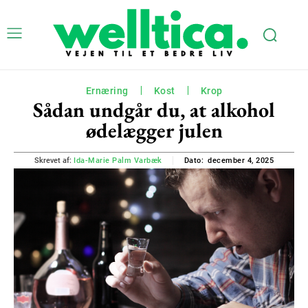
Ernæring
Kost
Krop
Sådan undgår du, at alkohol
ødelægger julen
december 4, 2025
Skrevet af:
Ida-Marie Palm Varbæk
Dato: