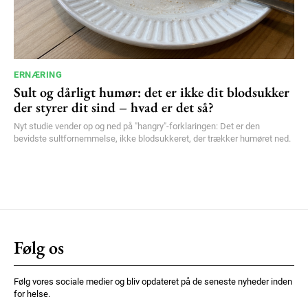
ERNÆRING
Sult og dårligt humør: det er ikke dit blodsukker
der styrer dit sind – hvad er det så?
Nyt studie vender op og ned på "hangry"-forklaringen: Det er den
bevidste sultfornemmelse, ikke blodsukkeret, der trækker humøret ned.
Følg os
Følg vores sociale medier og bliv opdateret på de seneste nyheder inden
for helse.