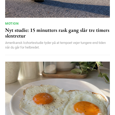
MOTION
Nyt studie: 15 minutters rask gang slår tre timers
slentretur
Amerikansk kohortestudie tyder på at tempoet vejer tungere end tiden
når du går for helbredet.