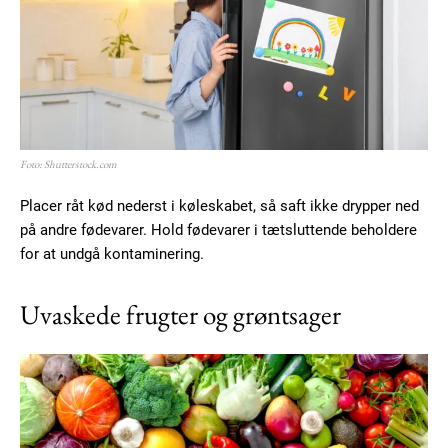
Member full access
100
DKK
Foto: Shutterstock.com
/ year
Placer råt kød nederst i køleskabet, så saft ikke drypper ned
på andre fødevarer. Hold fødevarer i tætsluttende beholdere
Etiam est nibh, lobortis sit
for at undgå kontaminering.
Praesent euismod ac
Ut mollis pellentesque tortor
Uvaskede frugter og grøntsager
Nullam eu erat condimentum
Donec quis est ac felis
Orci varius natoque dolor
YEARLY PRICING
MONTHLY PRICING