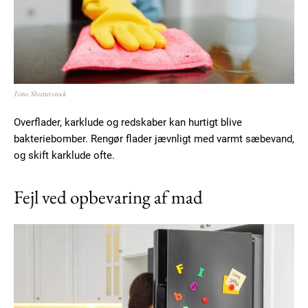
Free limited access
Foto: Shutterstock
Gratis
/ forever
Overflader, karklude og redskaber kan hurtigt blive
bakteriebomber. Rengør flader jævnligt med varmt sæbevand,
og skift karklude ofte.
Etiam est nibh, lobortis sit
Praesent euismod ac
Fejl ved opbevaring af mad
Ut mollis pellentesque tortor
Nullam eu erat condimentum
Donec quis est ac felis
Orci varius natoque dolor