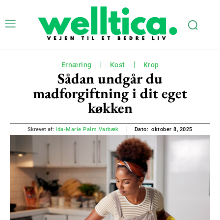
Ernæring
Kost
Krop
Sådan undgår du
madforgiftning i dit eget
køkken
oktober 8, 2025
Skrevet af:
Ida-Marie Palm Varbæk
Dato: