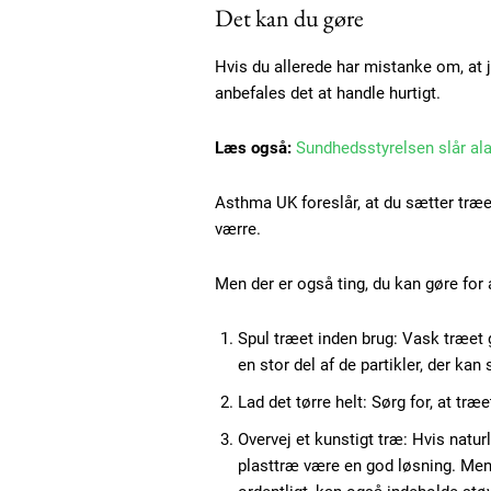
Etiam est nibh, lobortis sit
Det kan du gøre
Praesent euismod ac
Ut mollis pellentesque tortor
Hvis du allerede har mistanke om, at j
anbefales det at handle hurtigt.
Nullam eu erat condimentum
Donec quis est ac felis
Læs også:
Sundhedsstyrelsen slår al
Orci varius natoque dolor
Asthma UK foreslår, at du sætter træ
værre.
Men der er også ting, du kan gøre for
Spul træet inden brug: Vask træet g
en stor del af de partikler, der ka
Lad det tørre helt: Sørg for, at træe
Overvej et kunstigt træ: Hvis natu
plasttræ være en god løsning. Men