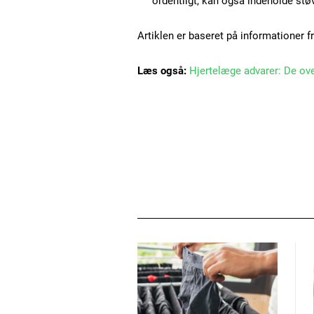
ordentligt, kan også indeholde støv
Artiklen er baseret på informationer f
Læs også:
Hjertelæge advarer: De ov