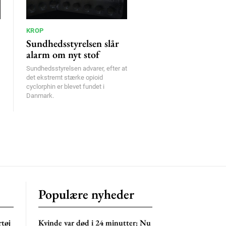
KROP
Sundhedsstyrelsen slår
alarm om nyt stof
Sundhedsstyrelsen advarer, efter at
det ekstremt stærke opioid
cyclorphin er blevet fundet i
Danmark.
Populære nyheder
rtøj
Kvinde var død i 24 minutter: Nu