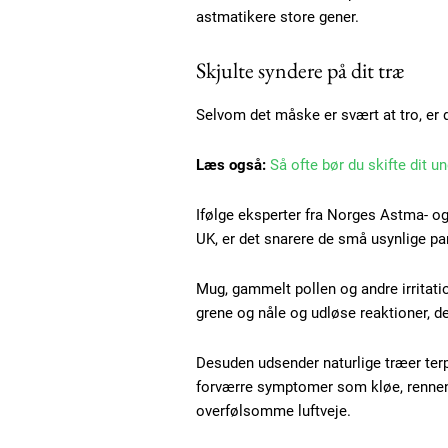
astmatikere store gener.
Skjulte syndere på dit træ
Selvom det måske er svært at tro, er d
Læs også:
Så ofte bør du skifte dit un
Ifølge eksperter fra Norges Astma- o
UK, er det snarere de små usynlige part
Free limited access
Mug, gammelt pollen og andre irritati
grene og nåle og udløse reaktioner, d
Gratis
Desuden udsender naturlige træer terp
/ forever
forværre symptomer som kløe, renne
overfølsomme luftveje.