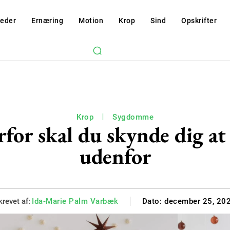
eder
Ernæring
Motion
Krop
Sind
Opskrifter
Krop
Sygdomme
for skal du skynde dig at 
udenfor
krevet af:
Ida-Marie Palm Varbæk
Dato:
december 25, 20