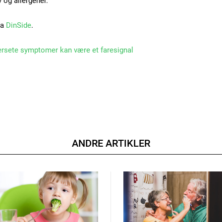
 og allergener.
ra
DinSide
.
ersete symptomer kan være et faresignal
ANDRE ARTIKLER