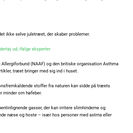
et ikke selve juletræet, der skaber problemer.
Subscription Plans
dertøj ud, ifølge eksperter
g Allergiforbund (NAAF) og den britiske organisation Asthma
ikler, træet bringer med sig ind i huset.
Member full ac
onsfremkaldende stoffer fra naturen kan sidde på træets
er minder om høfeber.
100
DK
entinlignende gasser, der kan irritere slimhinderne og
nde næse og hoste – især hos personer med astma eller