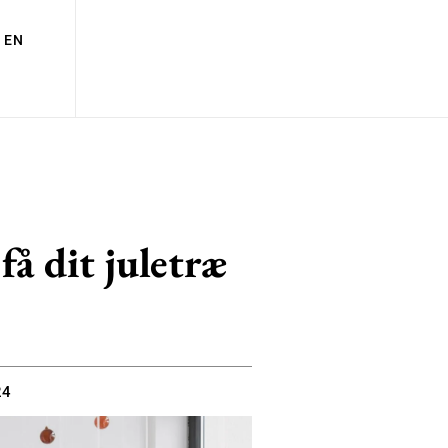
EN
få dit juletræ
24