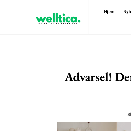
Hjem
Nyh
Advarsel! Der
S