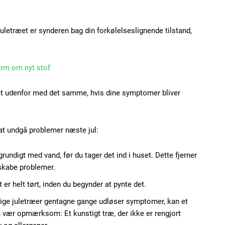
Etiam est nibh, loborti
Praesent euismod ac
uletræet er synderen bag din forkølelseslignende tilstand,
Ut mollis pellentesque
Nullam eu erat condi
Donec quis est ac feli
arm om nyt stof
Orci varius natoque do
et udenfor med det samme, hvis dine symptomer bliver
YEARLY PRICI
 at undgå problemer næste jul:
rundigt med vand, før du tager det ind i huset. Dette fjerner
n skabe problemer.
t er helt tørt, inden du begynder at pynte det.
rlige juletræer gentagne gange udløser symptomer, kan et
 vær opmærksom: Et kunstigt træ, der ikke er rengjort