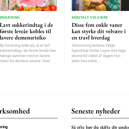
ERNÆRING
MENTALT VELVÆRE
Lavt sukkerindtag i de
Disse fem enkle vaner
første leveår kobles til
kan styrke dit velvære i
lavere demensrisiko
en travl hverdag
Ny forskning tyder på, at et lavt
Selvomsorg behøver ifølge
sukkerindtag i de første leveår kan
hypnotisør Emilie Leyes ikke tage
hænge sammen med en lavere
ekstra tid i løbet af dagen.Hun
risiko for demens senere i livet.
deler fem enkle...
rksomhed
Seneste nyheder
Så ofte bør du skifte dit unde
ring