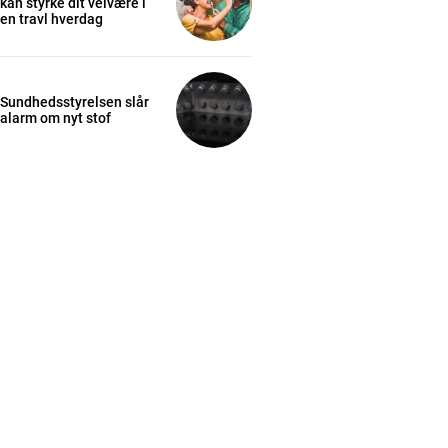
kan styrke dit velvære i
en travl hverdag
Sundhedsstyrelsen slår
alarm om nyt stof
cess
K
/ year