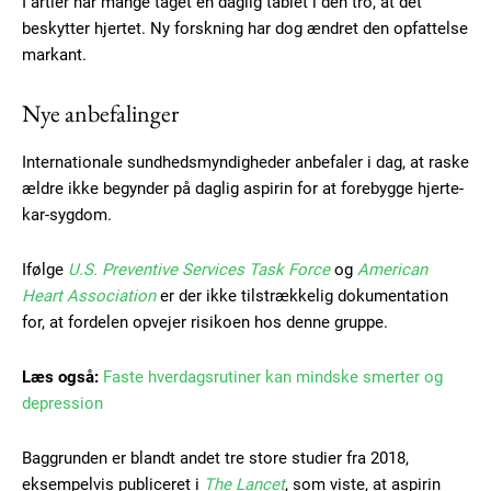
I årtier har mange taget en daglig tablet i den tro, at det
beskytter hjertet. Ny forskning har dog ændret den opfattelse
markant.
Nye anbefalinger
Internationale sundhedsmyndigheder anbefaler i dag, at raske
ældre ikke begynder på daglig aspirin for at forebygge hjerte-
kar-sygdom.
Ifølge
U.S. Preventive Services Task Force
og
American
Heart Association
er der ikke tilstrækkelig dokumentation
for, at fordelen opvejer risikoen hos denne gruppe.
Læs også:
Faste hverdagsrutiner kan mindske smerter og
depression
Baggrunden er blandt andet tre store studier fra 2018,
eksempelvis publiceret i
The Lancet
, som viste, at aspirin