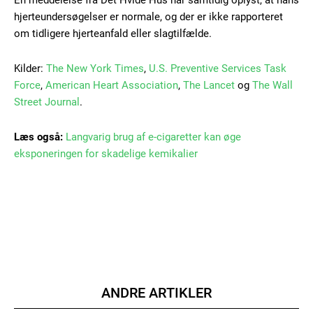
En meddelelse fra Det Hvide Hus har samtidig oplyst, at hans
hjerteundersøgelser er normale, og der er ikke rapporteret
100
DKK
/ year
om tidligere hjerteanfald eller slagtilfælde.
Kilder:
The New York Times
,
U.S. Preventive Services Task
Etiam est nibh, lobortis sit
Force
,
American Heart Association
,
The Lancet
og
The Wall
Praesent euismod ac
Street Journal
.
Ut mollis pellentesque tortor
Læs også:
Langvarig brug af e-cigaretter kan øge
Nullam eu erat condimentum
eksponeringen for skadelige kemikalier
Donec quis est ac felis
Orci varius natoque dolor
YEARLY PRICING
MONTHLY PRICING
ANDRE ARTIKLER