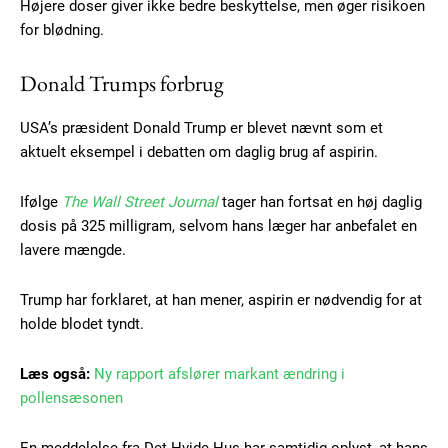
Højere doser giver ikke bedre beskyttelse, men øger risikoen
Gratis
for blødning.
/ forever
Donald Trumps forbrug
Etiam est nibh, lobortis sit
USA’s præsident Donald Trump er blevet nævnt som et
Praesent euismod ac
aktuelt eksempel i debatten om daglig brug af aspirin.
Ut mollis pellentesque tortor
Nullam eu erat condimentum
Ifølge
The Wall Street Journal
tager han fortsat en høj daglig
Donec quis est ac felis
dosis på 325 milligram, selvom hans læger har anbefalet en
Orci varius natoque dolor
lavere mængde.
Trump har forklaret, at han mener, aspirin er nødvendig for at
holde blodet tyndt.
Læs også:
Ny rapport afslører markant ændring i
pollensæsonen
Member full access