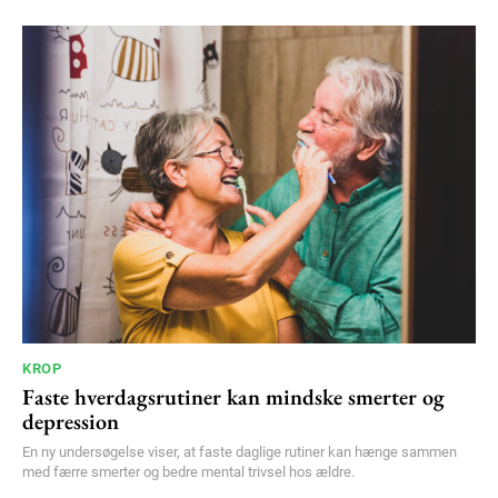
KROP
Faste hverdagsrutiner kan mindske smerter og
depression
En ny undersøgelse viser, at faste daglige rutiner kan hænge sammen
med færre smerter og bedre mental trivsel hos ældre.