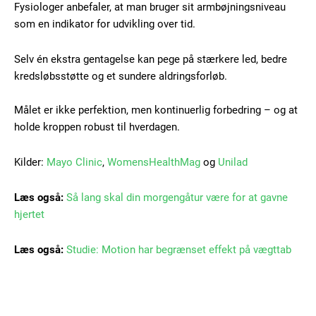
Fysiologer anbefaler, at man bruger sit armbøjningsniveau
Member full access
som en indikator for udvikling over tid.
Selv én ekstra gentagelse kan pege på stærkere led, bedre
100
DKK
kredsløbsstøtte og et sundere aldringsforløb.
/ year
Målet er ikke perfektion, men kontinuerlig forbedring – og at
holde kroppen robust til hverdagen.
Etiam est nibh, lobortis sit
Praesent euismod ac
Kilder:
Mayo Clinic
,
WomensHealthMag
og
Unilad
Ut mollis pellentesque tortor
Nullam eu erat condimentum
Læs også:
Så lang skal din morgengåtur være for at gavne
Donec quis est ac felis
hjertet
Orci varius natoque dolor
Læs også:
Studie: Motion har begrænset effekt på vægttab
YEARLY PRICING
MONTHLY PRICING