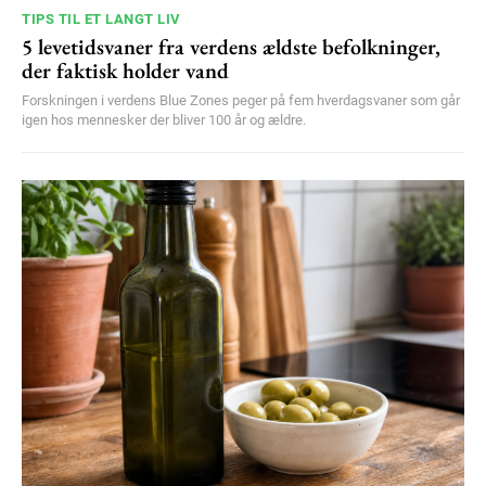
TIPS TIL ET LANGT LIV
5 levetidsvaner fra verdens ældste befolkninger,
der faktisk holder vand
Forskningen i verdens Blue Zones peger på fem hverdagsvaner som går
igen hos mennesker der bliver 100 år og ældre.