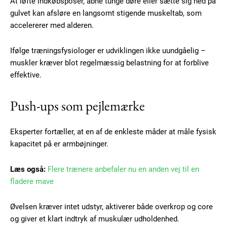
At løfte indkøbsposer, åbne tunge døre eller sætte sig ned på
gulvet kan afsløre en langsomt stigende muskeltab, som
accelererer med alderen.
Ifølge træningsfysiologer er udviklingen ikke uundgåelig –
muskler kræver blot regelmæssig belastning for at forblive
effektive.
Push-ups som pejlemærke
Eksperter fortæller, at en af de enkleste måder at måle fysisk
kapacitet på er armbøjninger.
Læs også:
Flere trænere anbefaler nu en anden vej til en
fladere mave
Øvelsen kræver intet udstyr, aktiverer både overkrop og core
og giver et klart indtryk af muskulær udholdenhed.