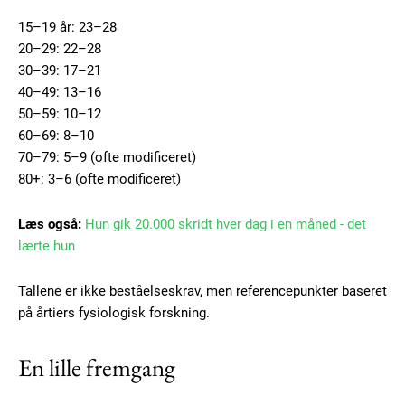
Free limited access
15–19 år: 23–28
20–29: 22–28
30–39: 17–21
Gratis
40–49: 13–16
/ forever
50–59: 10–12
60–69: 8–10
70–79: 5–9 (ofte modificeret)
Etiam est nibh, lobortis sit
80+: 3–6 (ofte modificeret)
Praesent euismod ac
Ut mollis pellentesque tortor
Læs også:
Hun gik 20.000 skridt hver dag i en måned - det
Nullam eu erat condimentum
lærte hun
Donec quis est ac felis
Orci varius natoque dolor
Tallene er ikke beståelseskrav, men referencepunkter baseret
på årtiers fysiologisk forskning.
En lille fremgang