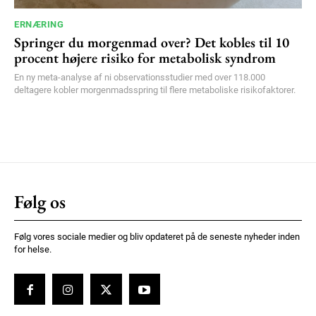
ERNÆRING
Springer du morgenmad over? Det kobles til 10
procent højere risiko for metabolisk syndrom
En ny meta-analyse af ni observationsstudier med over 118.000
deltagere kobler morgenmadsspring til flere metaboliske risikofaktorer.
Følg os
Følg vores sociale medier og bliv opdateret på de seneste nyheder inden
for helse.