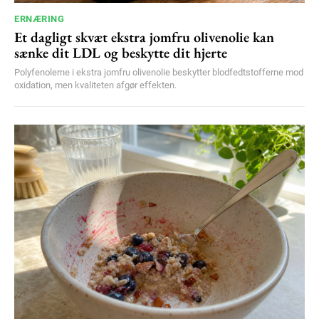
ERNÆRING
Et dagligt skvæt ekstra jomfru olivenolie kan
sænke dit LDL og beskytte dit hjerte
Polyfenolerne i ekstra jomfru olivenolie beskytter blodfedtstofferne mod
oxidation, men kvaliteten afgør effekten.