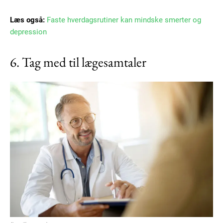
Læs også:
Faste hverdagsrutiner kan mindske smerter og
depression
Subscription Plans
6. Tag med til lægesamtaler
Free limited access
Gratis
/ forever
Etiam est nibh, lobortis sit
Praesent euismod ac
Ut mollis pellentesque tortor
Nullam eu erat condimentum