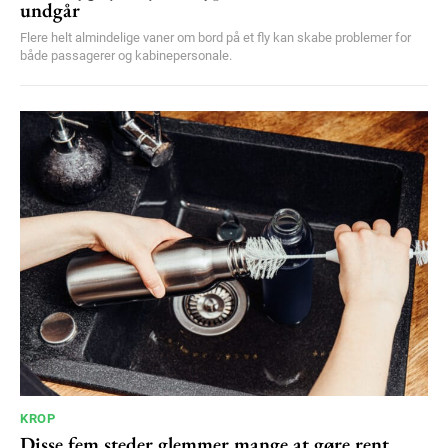
undgår
Flere helt almindelige vaner om bord på et fly kan skabe problemer for
både passagerer og kabinepersonale.
KROP
Disse fem steder glemmer mange at gøre rent