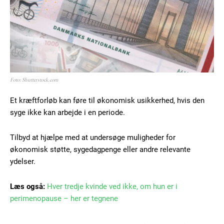
Donec quis est ac felis
Orci varius natoque dolor
YEARLY PRICING
MONTHLY PRICING
Foto: Shutterstock.com
Et kræftforløb kan føre til økonomisk usikkerhed, hvis den
syge ikke kan arbejde i en periode.
Tilbyd at hjælpe med at undersøge muligheder for
økonomisk støtte, sygedagpenge eller andre relevante
ydelser.
Læs også:
Hver tredje kvinde ved ikke, om hun er i
perimenopause – her er tegnene