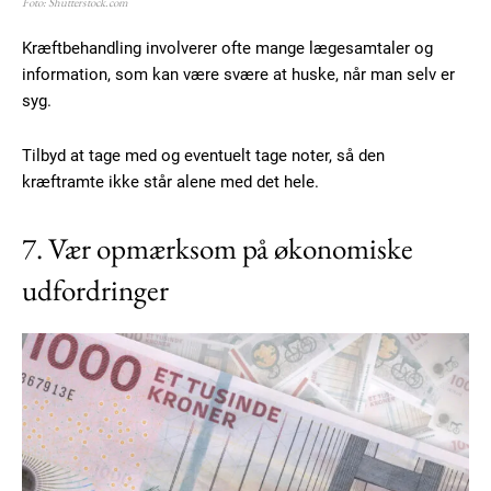
Foto: Shutterstock.com
Donec quis est ac felis
Orci varius natoque dolor
Kræftbehandling involverer ofte mange lægesamtaler og
information, som kan være svære at huske, når man selv er
syg.
Tilbyd at tage med og eventuelt tage noter, så den
kræftramte ikke står alene med det hele.
Member full access
7. Vær opmærksom på økonomiske
udfordringer
100
DKK
/ year
Etiam est nibh, lobortis sit
Praesent euismod ac
Ut mollis pellentesque tortor
Nullam eu erat condimentum