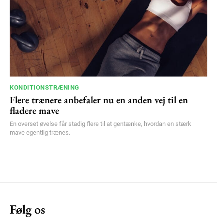
KONDITIONSTRÆNING
Flere trænere anbefaler nu en anden vej til en
fladere mave
En overset øvelse får stadig flere til at gentænke, hvordan en stærk
mave egentlig trænes.
Følg os