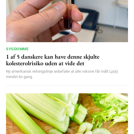
YEARLY PRICING
MONTHLY PRICING
SYGDOMME
1 af 5 danskere kan have denne skjulte
kolesterolrisiko uden at vide det
Ny amerikansk retningslinje anbefaler at alle voksne får målt Lp(a)
mindst én gang.