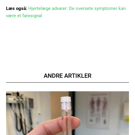
Læs også:
Hjertelæge advarer: De oversete symptomer kan
være et faresignal
Member full access
100
DKK
/ year
ANDRE ARTIKLER
Etiam est nibh, lobortis sit
Praesent euismod ac
Ut mollis pellentesque tortor
Nullam eu erat condimentum
Donec quis est ac felis
Orci varius natoque dolor