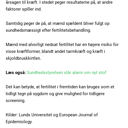
årsagen til kræft. I stedet peger resultaterne på, at andre
faktorer spiller ind.
Samtidig peger de på, at mænd sjældent bliver fulgt op
Free limited access
sundhedsmæssigt efter fertilitetsbehandling.
Mænd med alvorligt nedsat fertilitet har en højere risiko for
Gratis
visse kræftformer, blandt andet tarmkræft og kræft i
/ forever
skjoldbruskkirtlen.
Etiam est nibh, lobortis sit
Læs også:
Sundhedsstyrelsen slår alarm om nyt stof
Praesent euismod ac
Det kan betyde, at fertilitet i fremtiden kan bruges som et
Ut mollis pellentesque tortor
tidligt tegn på sygdom og give mulighed for tidligere
Nullam eu erat condimentum
screening.
Donec quis est ac felis
Orci varius natoque dolor
Kilder: Lunds Universitet og European Journal of
Epidemiology.