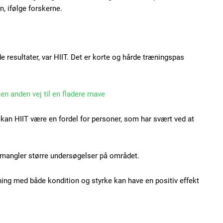
, ifølge forskerne.
Subscription Plans
e resultater, var HIIT. Det er korte og hårde træningspas
 en anden vej til en fladere mave
Member full ac
 kan HIIT være en fordel for personer, som har svært ved at
100
DK
g mangler større undersøgelser på området.
ning med både kondition og styrke kan have en positiv effekt
Etiam est nibh, loborti
Praesent euismod ac
Ut mollis pellentesque