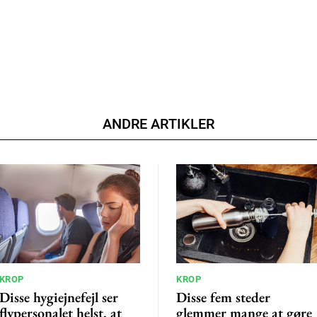
ANDRE ARTIKLER
KROP
KROP
Disse hygiejnefejl ser
Disse fem steder
flypersonalet helst, at
glemmer mange at gøre