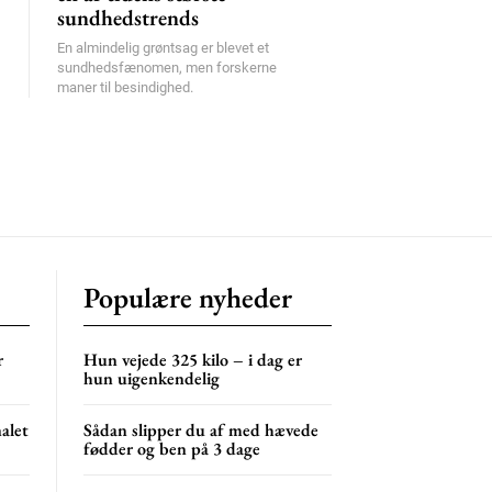
sundhedstrends
En almindelig grøntsag er blevet et
sundhedsfænomen, men forskerne
maner til besindighed.
Populære nyheder
r
Hun vejede 325 kilo – i dag er
hun uigenkendelig
nalet
Sådan slipper du af med hævede
fødder og ben på 3 dage