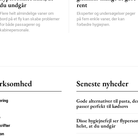
du undgår
rent
Flere helt almindelige vaner om
Eksperter og undersøgelser peger
bord på et fly kan skabe problemer
på fem enkle vaner, der kan
for både passagerer og
forbedre hygiejnen.
kabinepersonale.
rksomhed
Seneste nyheder
Gode alternativer til pasta, de
ring
passer perfekt til kødsovs
p
Disse hygiejnefejl ser flyperso
helst, at du undgår
rifter
on