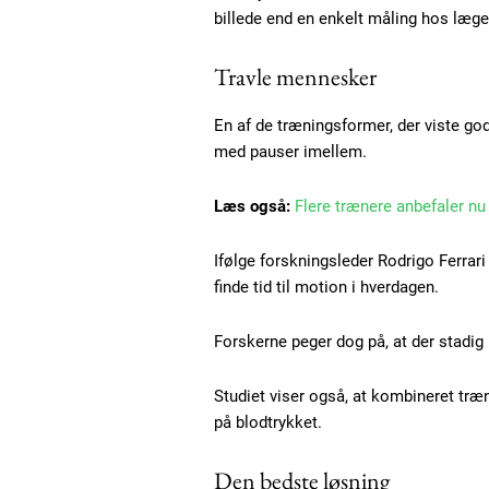
billede end en enkelt måling hos lægen
Travle mennesker
En af de træningsformer, der viste god
med pauser imellem.
Læs også:
Flere trænere anbefaler nu
Free limited access
Ifølge forskningsleder Rodrigo Ferrari
finde tid til motion i hverdagen.
Gratis
/ forever
Forskerne peger dog på, at der stadi
Studiet viser også, at kombineret træ
Etiam est nibh, lobortis sit
på blodtrykket.
Praesent euismod ac
Den bedste løsning
Ut mollis pellentesque tortor