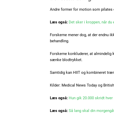
Nullam eu erat condimentum
Andre former for motion som pilates o
Donec quis est ac felis
Orci varius natoque dolor
Læs også:
Det sker i kroppen, når du 
Forskerne mener dog, at der endnu ik
behandling.
Forskerne konkluderer, at almindelig 
sænke blodtrykket.
Samtidig kan HIIT og kombineret træn
Kilder: Medical News Today og British
Læs også:
Hun gik 20.000 skridt hver
Læs også:
Så lang skal din morgengåt