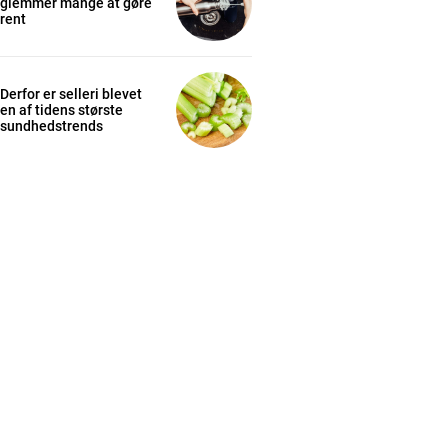
glemmer mange at gøre
rent
Derfor er selleri blevet
en af tidens største
sundhedstrends
cess
K
/ year
s sit
 tortor