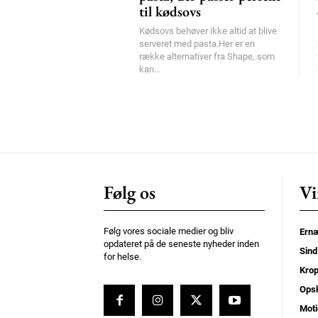
til kødsovs
Kødsovs behøver ikke altid at blive
serveret med pasta.Her er en
række alternativer fra Shape, som
kan...
Følg os
Vi
Følg vores sociale medier og bliv
Ernæ
opdateret på de seneste nyheder inden
Sind
for helse.
Kro
Opsk
Moti