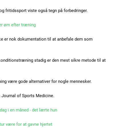
Nullam eu erat condi
g fritidssport viste også tegn på forbedringer.
Donec quis est ac feli
Orci varius natoque do
er øm efter træning
ke er nok dokumentation til at anbefale dem som
YEARLY PRICI
konditionstræning stadig er den mest sikre metode til at
ing være gode alternativer for nogle mennesker.
 Journal of Sports Medicine.
 dag i en måned - det lærte hun
ur være for at gavne hjertet