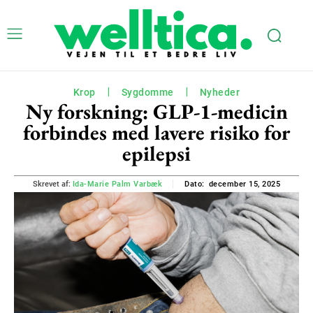
Krop
Sygdomme
Nyheder
Ny forskning: GLP-1-medicin
forbindes med lavere risiko for
epilepsi
december 15, 2025
Skrevet af:
Ida-Marie Palm Varbæk
Dato: