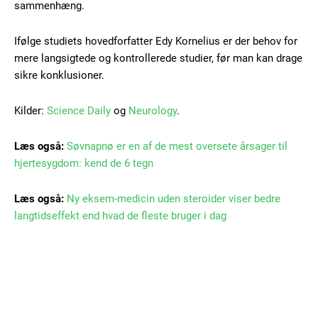
sammenhæng.
Nullam eu erat condimentum
Donec quis est ac felis
Ifølge studiets hovedforfatter Edy Kornelius er der behov for
Orci varius natoque dolor
mere langsigtede og kontrollerede studier, før man kan drage
sikre konklusioner.
Kilder:
Science Daily
og
Neurology
.
Læs også:
Søvnapnø er en af de mest oversete årsager til
hjertesygdom: kend de 6 tegn
Member full access
Læs også:
Ny eksem-medicin uden steroider viser bedre
100
DKK
langtidseffekt end hvad de fleste bruger i dag
/ year
Etiam est nibh, lobortis sit
Praesent euismod ac
Ut mollis pellentesque tortor