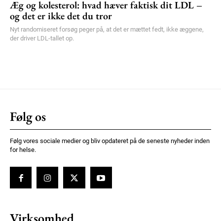
Æg og kolesterol: hvad hæver faktisk dit LDL –
og det er ikke det du tror
Nyt randomiseret forsøg peger på, at det er mættet fedt, ikke æggene,
der driver LDL-tallet op.
Følg os
Følg vores sociale medier og bliv opdateret på de seneste nyheder inden
for helse.
Virksomhed