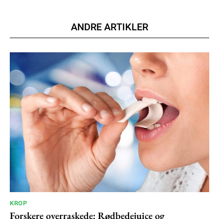
Nullam eu erat condimentum
Donec quis est ac felis
ANDRE ARTIKLER
Orci varius natoque dolor
YEARLY PRICING
MONTHLY PRICING
KROP
Forskere overraskede: Rødbedejuice og