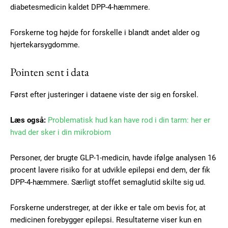
diabetesmedicin kaldet DPP-4-hæmmere.
Forskerne tog højde for forskelle i blandt andet alder og
hjertekarsygdomme.
Subscription Plans
Pointen sent i data
Først efter justeringer i dataene viste der sig en forskel.
Free limited access
Læs også:
Problematisk hud kan have rod i din tarm: her er
hvad der sker i din mikrobiom
Gratis
/ forever
Personer, der brugte GLP-1-medicin, havde ifølge analysen 16
procent lavere risiko for at udvikle epilepsi end dem, der fik
DPP-4-hæmmere. Særligt stoffet semaglutid skilte sig ud.
Etiam est nibh, lobortis sit
Praesent euismod ac
Forskerne understreger, at der ikke er tale om bevis for, at
medicinen forebygger epilepsi. Resultaterne viser kun en
Ut mollis pellentesque tortor