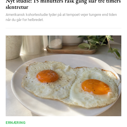
Nyt studie: 15 minutters rask gang slår tre timers
slentretur
Amerikansk kohortestudie tyder på at tempoet vejer tungere end tiden
når du går for helbredet.
ERNÆRING