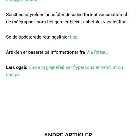
Donec quis est ac felis
Orci varius natoque dolor
Sundhedsstyrelsen anbefaler desuden fortsat vaccination til
de målgrupper, som tidligere er blevet anbefalet vaccination.
Se de opdaterede retningslinjer
her
.
Artiklen er baseret på informationer fra
Via Ritzau
.
Member full access
Læs også:
Disse hygiejnefejl ser flypersonalet helst, at du
undgår
100
DKK
/ year
Etiam est nibh, lobortis sit
Praesent euismod ac
Ut mollis pellentesque tortor
Nullam eu erat condimentum
ANDRE ARTIKLER