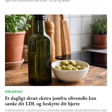
igen hos mennesker der bliver 100 år og ældre.
ERNÆRING
Et dagligt skvæt ekstra jomfru olivenolie kan
sænke dit LDL og beskytte dit hjerte
Polyfenolerne i ekstra jomfru olivenolie beskytter blodfedtstofferne mod