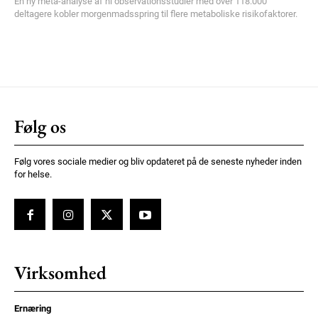
En ny meta-analyse af ni observationsstudier med over 118.000
deltagere kobler morgenmadsspring til flere metaboliske risikofaktorer.
Følg os
Følg vores sociale medier og bliv opdateret på de seneste nyheder inden
for helse.
Virksomhed
Ernæring