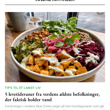
Donec quis est ac felis
Orci varius natoque dolor
YEARLY PRICING
MONTHLY PRICING
TIPS TIL ET LANGT LIV
5 levetidsvaner fra verdens ældste befolkninger,
der faktisk holder vand
Forskningen i verdens Blue Zones peger på fem hverdagsvaner som går