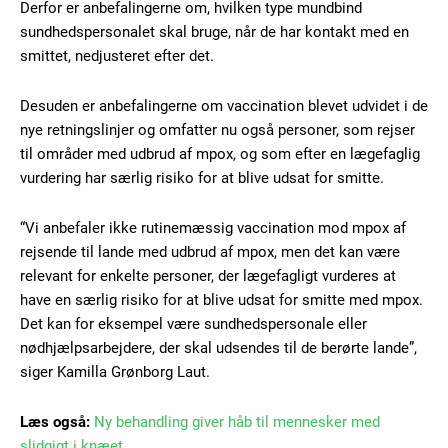
Derfor er anbefalingerne om, hvilken type mundbind
sundhedspersonalet skal bruge, når de har kontakt med en
smittet, nedjusteret efter det.
Subscription Plans
Desuden er anbefalingerne om vaccination blevet udvidet i de
nye retningslinjer og omfatter nu også personer, som rejser
til områder med udbrud af mpox, og som efter en lægefaglig
vurdering har særlig risiko for at blive udsat for smitte.
Free limited access
“Vi anbefaler ikke rutinemæssig vaccination mod mpox af
rejsende til lande med udbrud af mpox, men det kan være
Gratis
relevant for enkelte personer, der lægefagligt vurderes at
/ forever
have en særlig risiko for at blive udsat for smitte med mpox.
Det kan for eksempel være sundhedspersonale eller
nødhjælpsarbejdere, der skal udsendes til de berørte lande”,
Etiam est nibh, lobortis sit
siger Kamilla Grønborg Laut.
Praesent euismod ac
Ut mollis pellentesque tortor
Læs også:
Ny behandling giver håb til mennesker med
Nullam eu erat condimentum
slidgigt i knæet