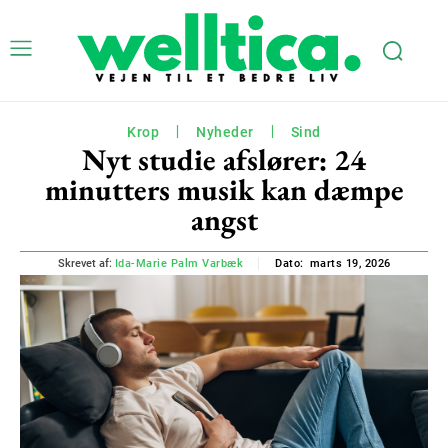
Krop
Nyheder
Sind
Nyt studie afslører: 24
minutters musik kan dæmpe
angst
marts 19, 2026
Skrevet af:
Ida-Marie Palm Varbæk
Dato: