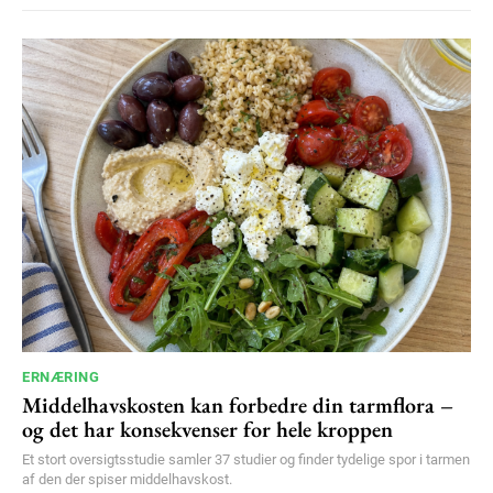
ERNÆRING
Middelhavskosten kan forbedre din tarmflora –
og det har konsekvenser for hele kroppen
Et stort oversigtsstudie samler 37 studier og finder tydelige spor i tarmen
af den der spiser middelhavskost.