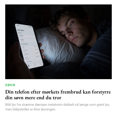
100
DKK
/ year
Etiam est nibh, lobortis sit
Praesent euismod ac
Ut mollis pellentesque tortor
Nullam eu erat condimentum
Donec quis est ac felis
Orci varius natoque dolor
YEARLY PRICING
MONTHLY PRICING
SØVN
Din telefon efter mørkets frembrud kan forstyrre
din søvn mere end du tror
Blåt lys fra skærme dæmper melatonin dobbelt så længe som grønt lys,
men blålysbriller er ikke løsningen.