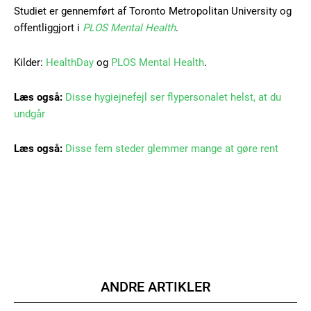
Studiet er gennemført af Toronto Metropolitan University og
Gratis
/ forever
offentliggjort i
PLOS Mental Health
.
Kilder:
HealthDay
og
PLOS Mental Health
.
Etiam est nibh, lobortis sit
Praesent euismod ac
Læs også:
Disse hygiejnefejl ser flypersonalet helst, at du
undgår
Ut mollis pellentesque tortor
Nullam eu erat condimentum
Donec quis est ac felis
Læs også:
Disse fem steder glemmer mange at gøre rent
Orci varius natoque dolor
ANDRE ARTIKLER
Member full access