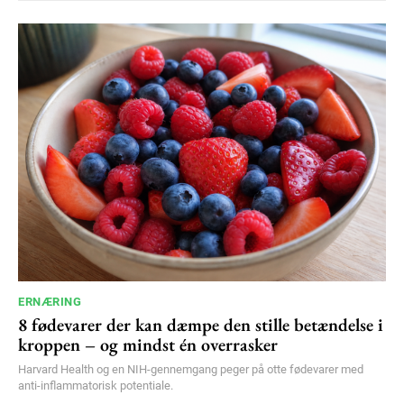
ERNÆRING
8 fødevarer der kan dæmpe den stille betændelse i
kroppen – og mindst én overrasker
Harvard Health og en NIH-gennemgang peger på otte fødevarer med
anti-inflammatorisk potentiale.