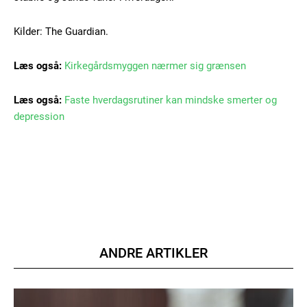
/ forever
Kilder: The Guardian.
Etiam est nibh, lobortis sit
Læs også:
Kirkegårdsmyggen nærmer sig grænsen
Praesent euismod ac
Ut mollis pellentesque tortor
Læs også:
Faste hverdagsrutiner kan mindske smerter og
Nullam eu erat condimentum
depression
Donec quis est ac felis
Orci varius natoque dolor
ANDRE ARTIKLER
Member full access