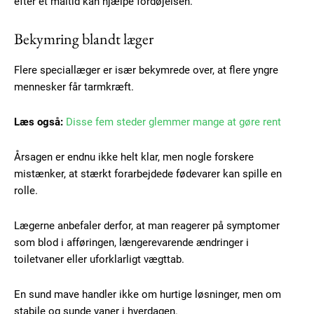
efter et måltid kan hjælpe fordøjelsen.
Bekymring blandt læger
Flere speciallæger er især bekymrede over, at flere yngre
mennesker får tarmkræft.
Læs også:
Disse fem steder glemmer mange at gøre rent
Årsagen er endnu ikke helt klar, men nogle forskere
mistænker, at stærkt forarbejdede fødevarer kan spille en
Subscription Plans
rolle.
Lægerne anbefaler derfor, at man reagerer på symptomer
som blod i afføringen, længerevarende ændringer i
toiletvaner eller uforklarligt vægttab.
Free limited access
En sund mave handler ikke om hurtige løsninger, men om
Gratis
stabile og sunde vaner i hverdagen.