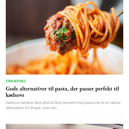
100
DKK
/ year
Etiam est nibh, lobortis sit
Praesent euismod ac
Ut mollis pellentesque tortor
Nullam eu erat condimentum
Donec quis est ac felis
Orci varius natoque dolor
ERNÆRING
YEARLY PRICING
MONTHLY PRICING
Gode alternativer til pasta, der passer perfekt til
kødsovs
Kødsovs behøver ikke altid at blive serveret med pasta.Her er en række
alternativer fra Shape, som kan...