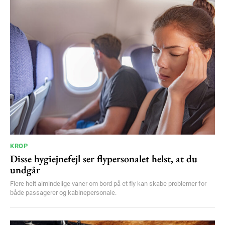
KROP
Disse hygiejnefejl ser flypersonalet helst, at du
undgår
Flere helt almindelige vaner om bord på et fly kan skabe problemer for
både passagerer og kabinepersonale.