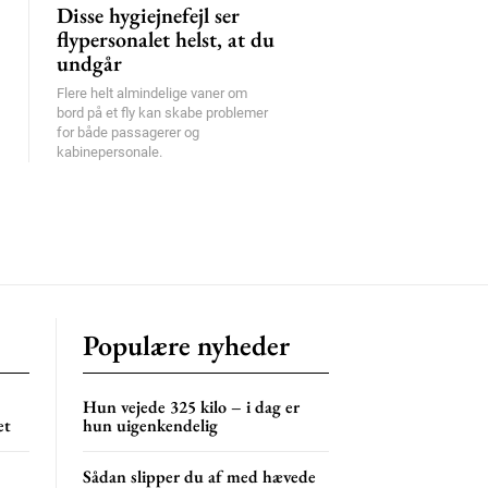
Disse hygiejnefejl ser
flypersonalet helst, at du
undgår
Flere helt almindelige vaner om
bord på et fly kan skabe problemer
for både passagerer og
kabinepersonale.
Populære nyheder
Hun vejede 325 kilo – i dag er
et
hun uigenkendelig
Sådan slipper du af med hævede