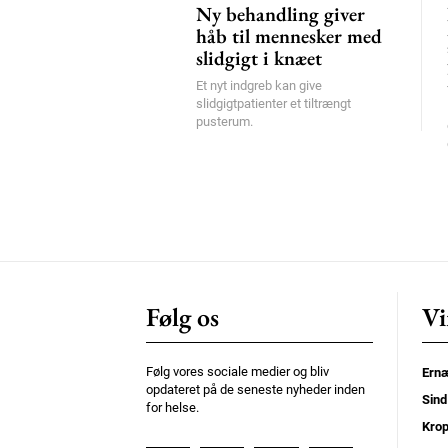
Ny behandling giver
håb til mennesker med
slidgigt i knæet
Et nyt indgreb kan give
slidgigtpatienter et tiltrængt
pusterum.
Følg os
Vi
Følg vores sociale medier og bliv
Ernæ
opdateret på de seneste nyheder inden
Sind
for helse.
Kro