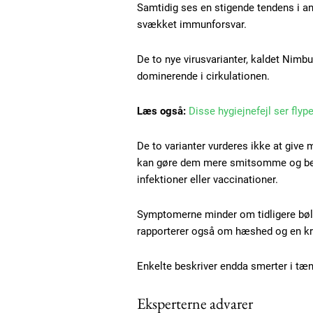
Samtidig ses en stigende tendens i an
Free limited access
svækket immunforsvar.
Gratis
De to nye virusvarianter, kaldet Nimb
/ forever
dominerende i cirkulationen.
Læs også:
Disse hygiejnefejl ser flyp
Etiam est nibh, lobortis sit
De to varianter vurderes ikke at give
Praesent euismod ac
kan gøre dem mere smitsomme og bedre
Ut mollis pellentesque tortor
infektioner eller vaccinationer.
Nullam eu erat condimentum
Donec quis est ac felis
Symptomerne minder om tidligere bø
Orci varius natoque dolor
rapporterer også om hæshed og en kra
Enkelte beskriver endda smerter i tæ
Eksperterne advarer