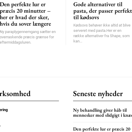
Den perfekte lur er
Gode alternativer til
præcis 20 minutter –
pasta, der passer perfekt
her er hvad der sker,
til kødsovs
hvis du sover længere
Kødsovs behøver ikke altid at blive
serveret med pasta.Her er en
Ny paraplygennemgang sætter en
række alternativer fra Shape, som
overraskende præcis grænse for
kan...
eftermiddagsluren.
rksomhed
Seneste nyheder
Ny behandling giver håb til
ring
mennesker med slidgigt i knæ
p
Den perfekte lur er præcis 20