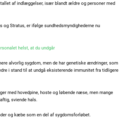
tallet af indlæggelser, især blandt ældre og personer med
Member full ac
100
DK
us og Stratus, er ifølge sundhedsmyndighederne nu
ersonalet helst, at du undgår
Etiam est nibh, loborti
 mere alvorlig sygdom, men de har genetiske ændringer, som
Praesent euismod ac
 i stand til at undgå eksisterende immunitet fra tidligere
Ut mollis pellentesque
Nullam eu erat condi
Donec quis est ac feli
lger med hovedpine, hoste og løbende næse, men mange
Orci varius natoque do
ftig, sviende hals.
nder og kæbe som en del af sygdomsforløbet.
YEARLY PRICI