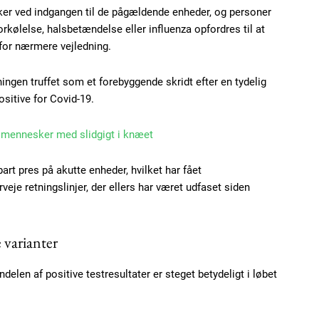
ker ved indgangen til de pågældende enheder, og personer
ølelse, halsbetændelse eller influenza opfordres til at
for nærmere vejledning.
ningen truffet som et forebyggende skridt efter en tydelig
positive for Covid-19.
l mennesker med slidgigt i knæet
t pres på akutte enheder, hvilket har fået
je retningslinjer, der ellers har været udfaset siden
Subscription Plans
 varianter
delen af positive testresultater er steget betydeligt i løbet