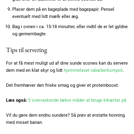
Placer dem på en bageplade med bagepapir. Pensel
eventuelt med lidt mælk eller æg.
Bag i ovnen i ca. 15-18 minutter, eller indtil de er let gyldne
og gennembagte.
Subscription Plans
Tips til servering
For at få mest muligt ud af dine sunde scones kan du servere
dem med en klat skyr og lidt
hjemmelavet rabarberkompot
.
Free limited access
Det fremhæver den friske smag og giver et proteinboost.
Gratis
Læs også:
5 overraskende lækre måder at bruge kikærter på
/ forever
Vil du gøre dem endnu sundere? Så prøv at erstatte honning
med moset banan.
Etiam est nibh, lobortis sit