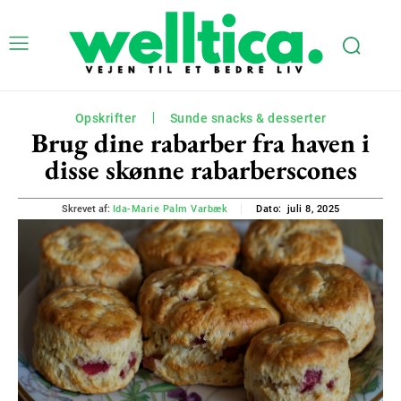
Opskrifter
Sunde snacks & desserter
Brug dine rabarber fra haven i
disse skønne rabarberscones
juli 8, 2025
Skrevet af:
Ida-Marie Palm Varbæk
Dato: