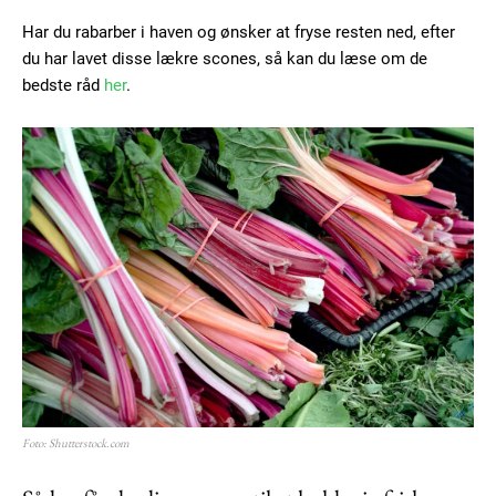
Praesent euismod ac
Har du rabarber i haven og ønsker at fryse resten ned, efter
Ut mollis pellentesque tortor
du har lavet disse lækre scones, så kan du læse om de
Nullam eu erat condimentum
bedste råd
her
.
Donec quis est ac felis
Orci varius natoque dolor
YEARLY PRICING
MONTHLY PRICING
Foto: Shutterstock.com