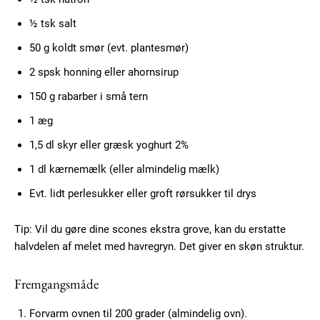
½ tsk salt
50 g koldt smør (evt. plantesmør)
2 spsk honning eller ahornsirup
150 g rabarber i små tern
1 æg
1,5 dl skyr eller græsk yoghurt 2%
1 dl kærnemælk (eller almindelig mælk)
Evt. lidt perlesukker eller groft rørsukker til drys
Tip: Vil du gøre dine scones ekstra grove, kan du erstatte
halvdelen af melet med havregryn. Det giver en skøn struktur.
Fremgangsmåde
Forvarm ovnen til 200 grader (almindelig ovn).