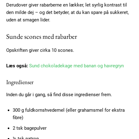
Derudover giver rabarberne en lækker, let syrlig kontrast til
den milde dej – og det betyder, at du kan spare på sukkeret,
uden at smagen lider.
Sunde scones med rabarber
Opskriften giver cirka 10 scones.
Læs også:
Sund chokoladekage med banan og havregryn
Ingredienser
Inden du går i gang, så find disse ingredienser frem.
300 g fuldkornshvedemel (eller grahamsmel for ekstra
fibre)
2 tsk bagepulver
½ tsk natron