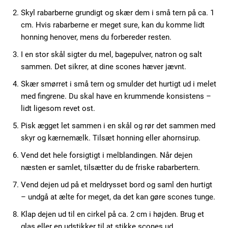
Skyl rabarberne grundigt og skær dem i små tern på ca. 1
cm. Hvis rabarberne er meget sure, kan du komme lidt
honning henover, mens du forbereder resten.
I en stor skål sigter du mel, bagepulver, natron og salt
sammen. Det sikrer, at dine scones hæver jævnt.
Skær smørret i små tern og smulder det hurtigt ud i melet
med fingrene. Du skal have en krummende konsistens –
lidt ligesom revet ost.
Pisk ægget let sammen i en skål og rør det sammen med
skyr og kærnemælk. Tilsæt honning eller ahornsirup.
Vend det hele forsigtigt i melblandingen. Når dejen
næsten er samlet, tilsætter du de friske rabarbertern.
Vend dejen ud på et meldrysset bord og saml den hurtigt
– undgå at ælte for meget, da det kan gøre scones tunge.
Klap dejen ud til en cirkel på ca. 2 cm i højden. Brug et
glas eller en udstikker til at stikke scones ud.