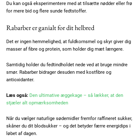
Praesent euismod ac
Du kan også eksperimentere med at tilsætte nødder eller frø
Ut mollis pellentesque tortor
for mere bid og flere sunde fedtstoffer.
Nullam eu erat condimentum
Donec quis est ac felis
Rabarber er ganialt for dit helbred
Orci varius natoque dolor
Det er ingen hemmelighed, at fuldkornsmel og skyr giver dig
masser af fibre og protein, som holder dig mæt længere.
Samtidig holder du fedtindholdet nede ved at bruge mindre
smør. Rabarber bidrager desuden med kostfibre og
antioxidanter.
Member full access
Læs også:
Den ultimative æggekage – så lækker, at den
stjæler alt opmærksomheden
100
DKK
/ year
Når du vælger naturlige sødemidler fremfor raffineret sukker,
skåner du dit blodsukker – og det betyder færre energidips i
Etiam est nibh, lobortis sit
løbet af dagen.