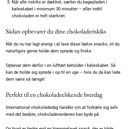
Når alle riskiks er dækket, sætter du bagepladen i
Member full access
køleskabet i minimum 30 minutter – eller indtil
chokoladen er helt størknet.
100
DKK
Sådan opbevarer du dine chokoladeriskiks
/ year
Når du nu har lagt energi i at lave disse lækre snacks, vil du
naturligvis gerne holde dem sprøde og friske.
Etiam est nibh, lobortis sit
Praesent euismod ac
Opbevar dem derfor i en lufttæt beholder i køleskabet. Så
Ut mollis pellentesque tortor
kan de holde sig sprøde i op til en uge – hvis du da kan lade
Nullam eu erat condimentum
dem være så længe!
Donec quis est ac felis
Orci varius natoque dolor
Perfekt til en chokoladeelskende hverdag
International chokoladedag handler om at forkæle sig selv
YEARLY PRICING
MONTHLY PRICING
med det bedste, chokoladeverdenen kan byde på.
Og hvad er bedre end en hjemmelavet snack, der er både