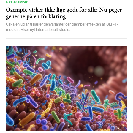
SYGDOMME
Ozempic virker ikke lige godt for alle: Nu peger
generne på en forklaring
Cirka én ud af ti bærer genvarianter der dæmper effekten af GLP-1-
medicin, viser nyt internationalt studie.