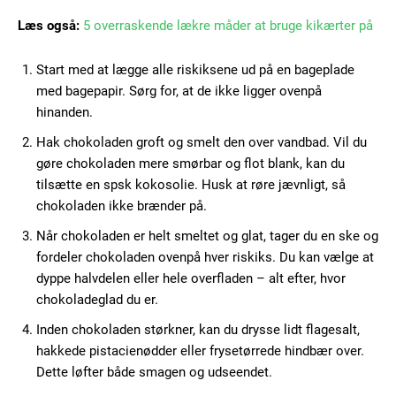
Free limited access
Læs også:
5 overraskende lækre måder at bruge kikærter på
Start med at lægge alle riskiksene ud på en bageplade
Gratis
/ forever
med bagepapir. Sørg for, at de ikke ligger ovenpå
hinanden.
Hak chokoladen groft og smelt den over vandbad. Vil du
Etiam est nibh, lobortis sit
gøre chokoladen mere smørbar og flot blank, kan du
Praesent euismod ac
tilsætte en spsk kokosolie. Husk at røre jævnligt, så
Ut mollis pellentesque tortor
chokoladen ikke brænder på.
Nullam eu erat condimentum
Når chokoladen er helt smeltet og glat, tager du en ske og
Donec quis est ac felis
fordeler chokoladen ovenpå hver riskiks. Du kan vælge at
Orci varius natoque dolor
dyppe halvdelen eller hele overfladen – alt efter, hvor
chokoladeglad du er.
Inden chokoladen størkner, kan du drysse lidt flagesalt,
hakkede pistacienødder eller frysetørrede hindbær over.
Dette løfter både smagen og udseendet.