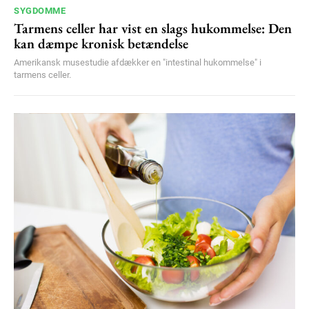
SYGDOMME
Tarmens celler har vist en slags hukommelse: Den
kan dæmpe kronisk betændelse
Amerikansk musestudie afdækker en "intestinal hukommelse" i
tarmens celler.