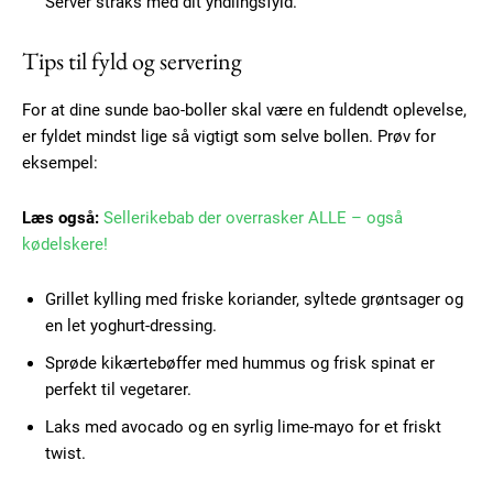
Subscription Plans
Server straks med dit yndlingsfyld.
Tips til fyld og servering
For at dine sunde bao-boller skal være en fuldendt oplevelse,
Free limited access
er fyldet mindst lige så vigtigt som selve bollen. Prøv for
eksempel:
Gratis
/ forever
Læs også:
Sellerikebab der overrasker ALLE – også
kødelskere!
Etiam est nibh, lobortis sit
Grillet kylling med friske koriander, syltede grøntsager og
Praesent euismod ac
en let yoghurt-dressing.
Ut mollis pellentesque tortor
Sprøde kikærtebøffer med hummus og frisk spinat er
Nullam eu erat condimentum
perfekt til vegetarer.
Donec quis est ac felis
Laks med avocado og en syrlig lime-mayo for et friskt
Orci varius natoque dolor
twist.