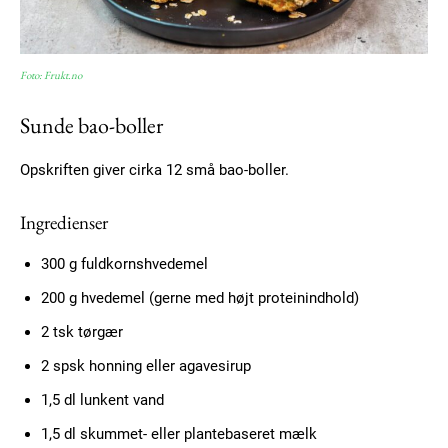
Foto: Frukt.no
Sunde bao-boller
Opskriften giver cirka 12 små bao-boller.
Ingredienser
300 g fuldkornshvedemel
200 g hvedemel (gerne med højt proteinindhold)
2 tsk tørgær
2 spsk honning eller agavesirup
1,5 dl lunkent vand
1,5 dl skummet- eller plantebaseret mælk