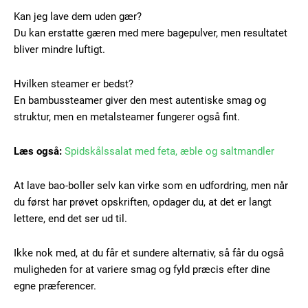
Kan jeg lave dem uden gær?
YEARLY PRICING
MONTHLY PRICING
Du kan erstatte gæren med mere bagepulver, men resultatet
bliver mindre luftigt.
Hvilken steamer er bedst?
En bambussteamer giver den mest autentiske smag og
struktur, men en metalsteamer fungerer også fint.
Læs også:
Spidskålssalat med feta, æble og saltmandler
At lave bao-boller selv kan virke som en udfordring, men når
du først har prøvet opskriften, opdager du, at det er langt
lettere, end det ser ud til.
Ikke nok med, at du får et sundere alternativ, så får du også
muligheden for at variere smag og fyld præcis efter dine
egne præferencer.