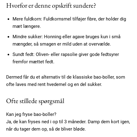
Hvorfor er denne opskrift sundere?
Mere fuldkorn: Fuldkornsmel tilføjer fibre, der holder dig
mæt længere.
Member full access
Mindre sukker: Honning eller agave bruges kun i små
mængder, så smagen er mild uden at overvælde.
Sundt fedt: Oliven- eller rapsolie giver gode fedtsyrer
100
DKK
/ year
fremfor mættet fedt.
Dermed får du et alternativ til de klassiske bao-boller, som
Etiam est nibh, lobortis sit
ofte laves med rent hvedemel og en del sukker.
Praesent euismod ac
Ut mollis pellentesque tortor
Ofte stillede spørgsmål
Nullam eu erat condimentum
Kan jeg fryse bao-boller?
Donec quis est ac felis
Ja, de kan fryses ned i op til 3 måneder. Damp dem kort igen,
Orci varius natoque dolor
når du tager dem op, så de bliver bløde.