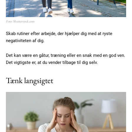
Gratis
/ forever
Foto: Shutterstock.com
Skab rutiner efter arbejde, der hjælper dig med at ryste
negativiteten af dig.
Etiam est nibh, lobortis sit
Praesent euismod ac
Det kan være en gåtur, træning eller en snak med en god ven.
Ut mollis pellentesque tortor
Det vigtigste er, at du vender tilbage til dig selv.
Nullam eu erat condimentum
Donec quis est ac felis
Tænk langsigtet
Orci varius natoque dolor