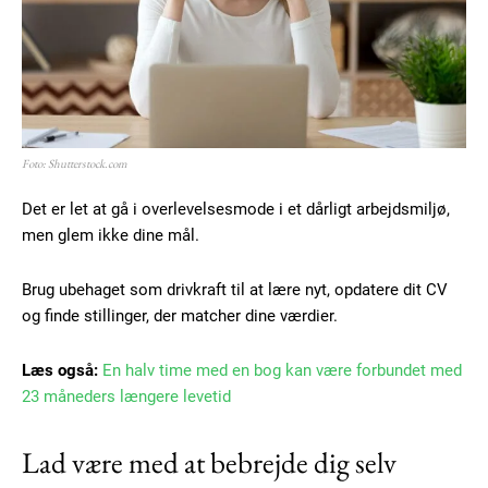
Member full access
100
DKK
/ year
Etiam est nibh, lobortis sit
Foto: Shutterstock.com
Praesent euismod ac
Det er let at gå i overlevelsesmode i et dårligt arbejdsmiljø,
Ut mollis pellentesque tortor
men glem ikke dine mål.
Nullam eu erat condimentum
Donec quis est ac felis
Brug ubehaget som drivkraft til at lære nyt, opdatere dit CV
Orci varius natoque dolor
og finde stillinger, der matcher dine værdier.
Læs også:
En halv time med en bog kan være forbundet med
YEARLY PRICING
MONTHLY PRICING
23 måneders længere levetid
Lad være med at bebrejde dig selv