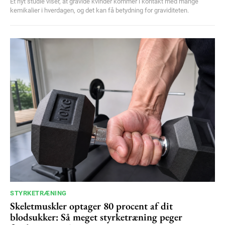
Et nyt studie viser, at gravide kvinder kommer i kontakt med mange
kemikalier i hverdagen, og det kan få betydning for graviditeten.
STYRKETRÆNING
Skeletmuskler optager 80 procent af dit
blodsukker: Så meget styrketræning peger