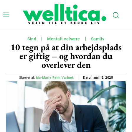
Sind
Mentalt velvære
Samliv
10 tegn på at din arbejdsplads
er giftig – og hvordan du
overlever den
april 3, 2025
Skrevet af:
Ida-Marie Palm Varbæk
Dato: