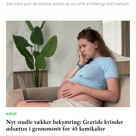
Selv korte pust der presser pulsen op ser ud til at forlænge livet markant
KROP
Nyt studie vækker bekymring: Gravide kvinder
udsættes i gennemsnit for 45 kemikalier