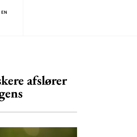
EN
kere afslører
igens