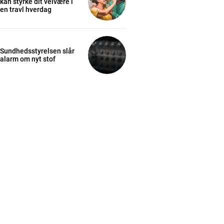
kan styrke dit velvære i
en travl hverdag
Sundhedsstyrelsen slår
alarm om nyt stof
cess
K
/ year