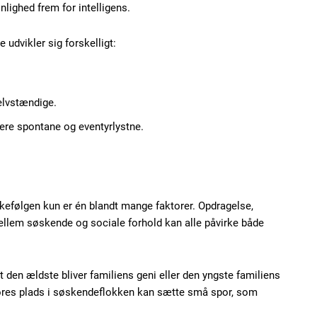
lighed frem for intelligens.
Etiam est nibh, loborti
Praesent euismod ac
 udvikler sig forskelligt:
Ut mollis pellentesque
Nullam eu erat condi
Donec quis est ac feli
elvstændige.
Orci varius natoque do
re spontane og eventyrlystne.
YEARLY PRICI
kefølgen kun er én blandt mange faktorer. Opdragelse,
mellem søskende og sociale forhold kan alle påvirke både
 at den ældste bliver familiens geni eller den yngste familiens
 vores plads i søskendeflokken kan sætte små spor, som