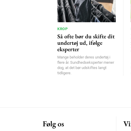
KROP
Så ofte bør du skifte dit
undertøj ud, ifølge
eksperter
Mange beholder deres undertøj i
flere år. Sundhedseksperter mener
dog, at det bør udskiftes langt
tidligere.
Følg os
Vi