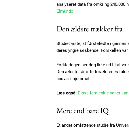
analyseret data fra omkring 240.000
Elmundo
.
Den ældste trækker fra
Studiet viste, at førstefødte i gennems
deres yngre søskende. Forskellen var 
Forklaringen ser dog ikke ud til at væ
Den ældste får ofte forældrenes fuld
ansvar i hjemmet.
Free limited access
Læs også:
Disse fem enkle vaner kan s
Gratis
Mere end bare IQ
/ forever
Et andet omfattende studie fra Univer