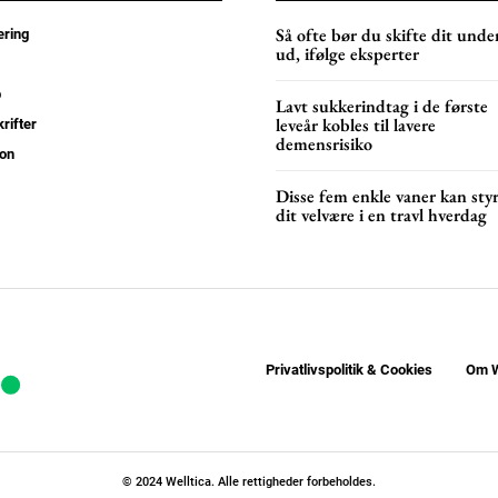
Så ofte bør du skifte dit unde
ring
ud, ifølge eksperter
p
Lavt sukkerindtag i de første
leveår kobles til lavere
rifter
demensrisiko
on
Disse fem enkle vaner kan sty
dit velvære i en travl hverdag
Privatlivspolitik & Cookies
Om W
© 2024 Welltica. Alle rettigheder forbeholdes.