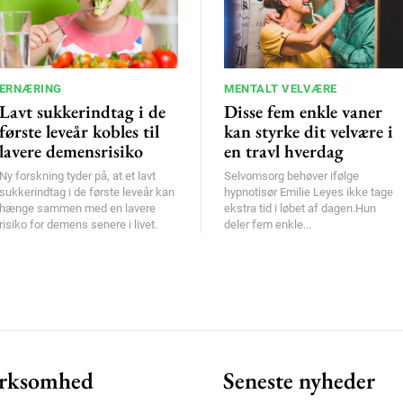
ERNÆRING
MENTALT VELVÆRE
Lavt sukkerindtag i de
Disse fem enkle vaner
første leveår kobles til
kan styrke dit velvære i
lavere demensrisiko
en travl hverdag
Ny forskning tyder på, at et lavt
Selvomsorg behøver ifølge
sukkerindtag i de første leveår kan
hypnotisør Emilie Leyes ikke tage
hænge sammen med en lavere
ekstra tid i løbet af dagen.Hun
risiko for demens senere i livet.
deler fem enkle...
rksomhed
Seneste nyheder