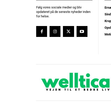
Følg vores sociale medier og bliv
Ernæ
opdateret på de seneste nyheder inden
Sind
for helse.
Kro
Opsk
Moti