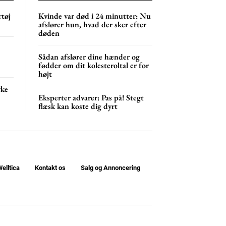
rtøj
Kvinde var død i 24 minutter: Nu
afslører hun, hvad der sker efter
døden
Sådan afslører dine hænder og
fødder om dit kolesteroltal er for
højt
rke
Eksperter advarer: Pas på! Stegt
flæsk kan koste dig dyrt
elltica
Kontakt os
Salg og Annoncering