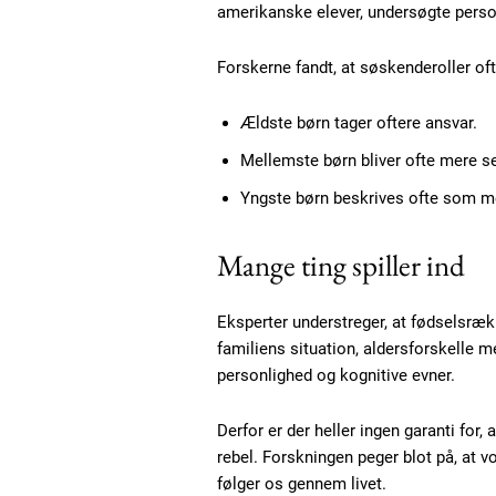
amerikanske elever, undersøgte person
Etiam est nibh, lobortis sit
Praesent euismod ac
Forskerne fandt, at søskenderoller ofte
Ut mollis pellentesque tortor
Nullam eu erat condimentum
Ældste børn tager oftere ansvar.
Donec quis est ac felis
Mellemste børn bliver ofte mere s
Orci varius natoque dolor
Yngste børn beskrives ofte som me
Mange ting spiller ind
Eksperter understreger, at fødselsræk
familiens situation, aldersforskelle 
personlighed og kognitive evner.
Derfor er der heller ingen garanti for,
rebel. Forskningen peger blot på, at
følger os gennem livet.