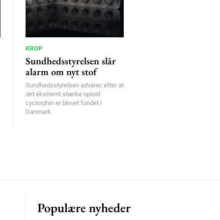
KROP
Sundhedsstyrelsen slår
alarm om nyt stof
Sundhedsstyrelsen advarer, efter at
det ekstremt stærke opioid
cyclorphin er blevet fundet i
Danmark.
Populære nyheder