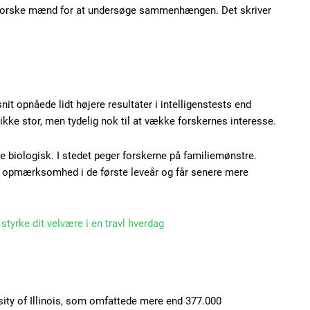
 norske mænd for at undersøge sammenhængen. Det skriver
Subscription Plans
nit opnåede lidt højere resultater i intelligenstests end
ikke stor, men tydelig nok til at vække forskernes interesse.
re biologisk. I stedet peger forskerne på familiemønstre.
e opmærksomhed i de første leveår og får senere mere
Member full ac
tyrke dit velvære i en travl hverdag
100
DK
sity of Illinois, som omfattede mere end 377.000