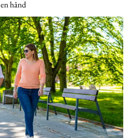
 en hånd
Subscription Plans
Member full ac
100
DK