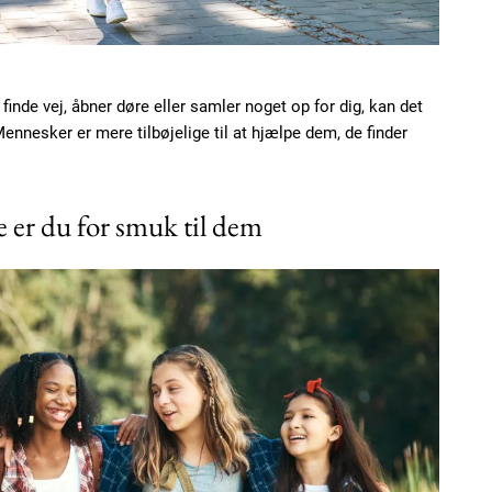
Etiam est nibh, loborti
Praesent euismod ac
Ut mollis pellentesque
finde vej, åbner døre eller samler noget op for dig, kan det
Nullam eu erat condi
nnesker er mere tilbøjelige til at hjælpe dem, de finder
Donec quis est ac feli
Orci varius natoque do
er du for smuk til dem
YEARLY PRICI