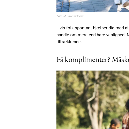
Etiam est nibh, lobortis sit
Praesent euismod ac
Foto: Shutterstock.com
Ut mollis pellentesque tortor
Hvis folk spontant hjælper dig med at 
Nullam eu erat condimentum
handle om mere end bare venlighed. Me
Donec quis est ac felis
tiltrækkende.
Orci varius natoque dolor
Få komplimenter? Måske 