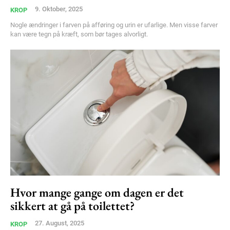
9. Oktober, 2025
KROP
Nogle ændringer i farven på afføring og urin er ufarlige. Men visse farver
kan være tegn på kræft, som bør tages alvorligt.
Hvor mange gange om dagen er det
sikkert at gå på toilettet?
27. August, 2025
KROP