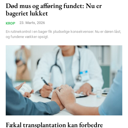
Free limited access
Død mus og afføring fundet: Nu er
bageriet lukket
Gratis
23. Marts, 2026
KROP
/ forever
En rutinekontrol i en bager fik pludselige konsekvenser. Nu er døren låst,
og fundene vækker opsigt.
Etiam est nibh, lobortis sit
Praesent euismod ac
Ut mollis pellentesque tortor
Nullam eu erat condimentum
Donec quis est ac felis
Orci varius natoque dolor
Fækal transplantation kan forbedre