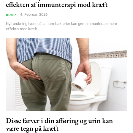
effekten af immunterapi mod kræft
Member full access
4. Februar, 2026
KROP
100
DKK
Ny forskning tyder på, at tarmbakterier kan gøre immunterapi mere
/ year
effektiv mod kræft.
Etiam est nibh, lobortis sit
Praesent euismod ac
Ut mollis pellentesque tortor
Nullam eu erat condimentum
Donec quis est ac felis
Orci varius natoque dolor
YEARLY PRICING
MONTHLY PRICING
Disse farver i din afføring og urin kan
være tegn på kræft