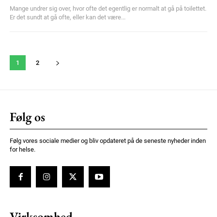
Mange undrer sig over, hvor ofte det egentlig er normalt at gå på toilettet.
Er det sundt at gå ofte, eller kan det være...
1
2
Følg os
Følg vores sociale medier og bliv opdateret på de seneste nyheder inden
for helse.
Virksomhed