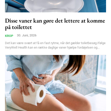
Disse vaner kan gøre det lettere at komme
på toilettet
30. Juni, 2026
KROP
Det kan være svært at få en fast rytme, når det gælder toiletbesøg.Ifølge
VeryWell Health kan en række daglige vaner hjælpe fordøjelsen og...