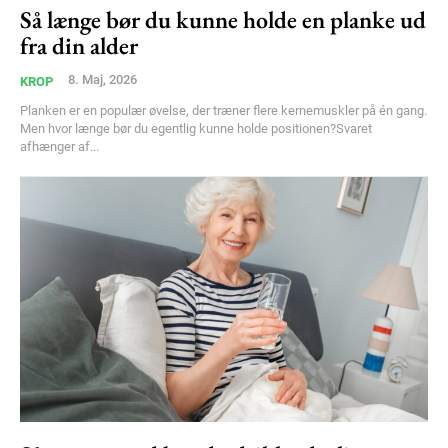
Så længe bør du kunne holde en planke ud
Free limited access
fra din alder
8. Maj, 2026
KROP
Gratis
/ forever
Planken er en populær øvelse, der træner flere kernemuskler på én gang.
Men hvor længe bør du egentlig kunne holde positionen?Svaret
afhænger af...
Etiam est nibh, lobortis sit
Praesent euismod ac
Ut mollis pellentesque tortor
Nullam eu erat condimentum
Donec quis est ac felis
Orci varius natoque dolor