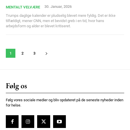
30. Januar, 2026
MENTALT VELVÆRE
Trumps daglige kalender er pludselig blevet mere fyldig. Det er ikke
tilfældigt, mener CNN, men et bevidst greb i en tid, hvor hans
arbejdsform og alder er blevet kritiseret.
1
2
3
Følg os
Følg vores sociale medier og bliv opdateret på de seneste nyheder inden
for helse.