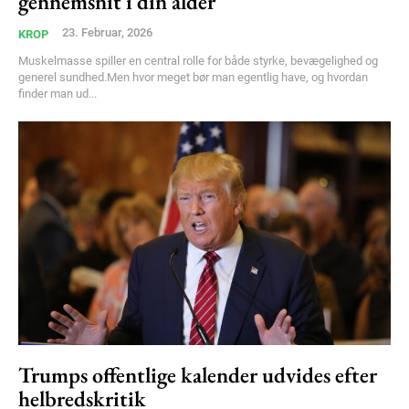
gennemsnit i din alder
23. Februar, 2026
KROP
Muskelmasse spiller en central rolle for både styrke, bevægelighed og
generel sundhed.Men hvor meget bør man egentlig have, og hvordan
finder man ud...
Trumps offentlige kalender udvides efter
helbredskritik