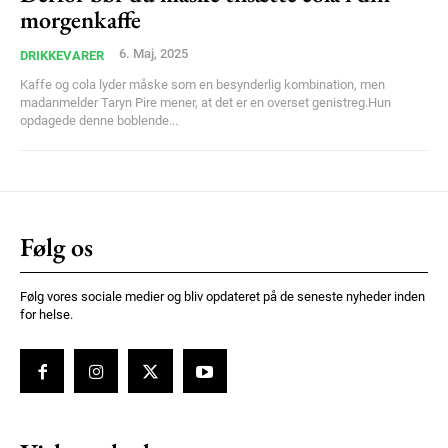
morgenkaffe
6. Maj, 2025
DRIKKEVARER
Kaffe og cola lyder måske som en besynderlig kombination, men
madanmelder Taryn Pire mener, at det er en overset genistreg.Hun
opdagede denne boblende...
Følg os
Følg vores sociale medier og bliv opdateret på de seneste nyheder inden
for helse.