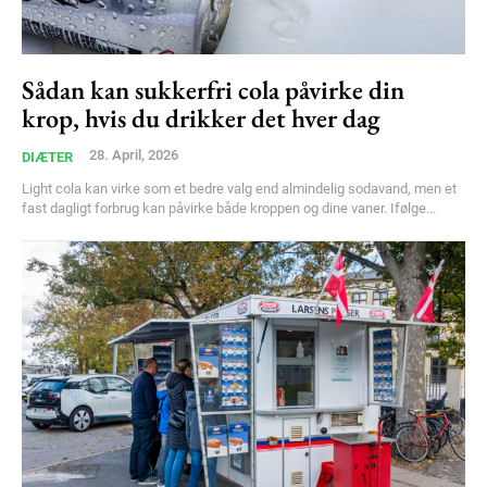
Sådan kan sukkerfri cola påvirke din
krop, hvis du drikker det hver dag
28. April, 2026
DIÆTER
Light cola kan virke som et bedre valg end almindelig sodavand, men et
fast dagligt forbrug kan påvirke både kroppen og dine vaner. Ifølge...