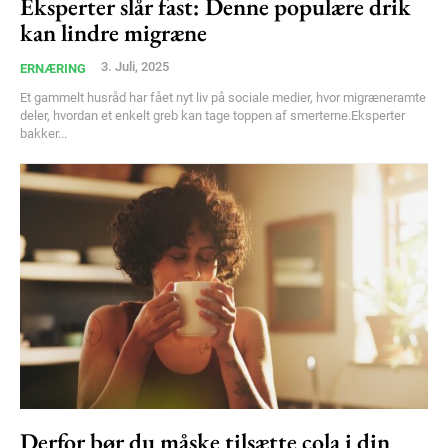
Eksperter slår fast: Denne populære drik
Nullam eu erat condimentum
kan lindre migræne
Donec quis est ac felis
3. Juli, 2025
ERNÆRING
Orci varius natoque dolor
Et gammelt husråd har fået nyt liv på sociale medier, hvor migræneramte
deler, hvordan et enkelt greb kan tage toppen af smerterne.Eksperter
bakker...
YEARLY PRICING
MONTHLY PRICING
Derfor bør du måske tilsætte cola i din