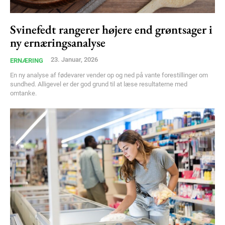
Svinefedt rangerer højere end grøntsager i
Member full access
ny ernæringsanalyse
100
DKK
23. Januar, 2026
ERNÆRING
/ year
En ny analyse af fødevarer vender op og ned på vante forestillinger om
sundhed. Alligevel er der god grund til at læse resultaterne med
omtanke.
Etiam est nibh, lobortis sit
Praesent euismod ac
Ut mollis pellentesque tortor
Nullam eu erat condimentum
Donec quis est ac felis
Orci varius natoque dolor
YEARLY PRICING
MONTHLY PRICING