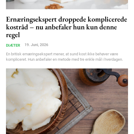
Free limited access
Ernæringsekspert droppede komplicerede
kostråd – nu anbefaler hun kun denne
regel
Gratis
/ forever
19. Juni, 2026
DIÆTER
En britisk ernæringsekspert mener, at sund kost ikke behøver være
kompliceret. Hun anbefaler en metode med tre enkle mål i hverdagen.
Etiam est nibh, lobortis sit
Praesent euismod ac
Ut mollis pellentesque tortor
Nullam eu erat condimentum
Donec quis est ac felis
Orci varius natoque dolor