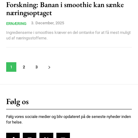
Forskning: Banan i smoothie kan sænke
næringsoptaget
3. December, 2025
ERNÆRING
Ingredienserne i smoothies kræver en del omtanke for at få mest muligt
ud af næringsstofferne.
1
2
3
Følg os
Følg vores sociale medier og bliv opdateret på de seneste nyheder inden
for helse.