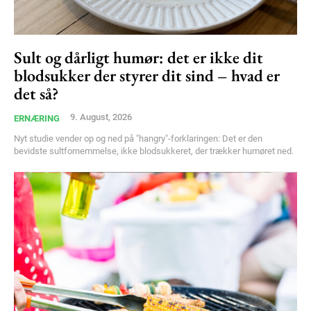
Sult og dårligt humør: det er ikke dit
blodsukker der styrer dit sind – hvad er
det så?
9. August, 2026
ERNÆRING
Nyt studie vender op og ned på "hangry"-forklaringen: Det er den
bevidste sultfornemmelse, ikke blodsukkeret, der trækker humøret ned.