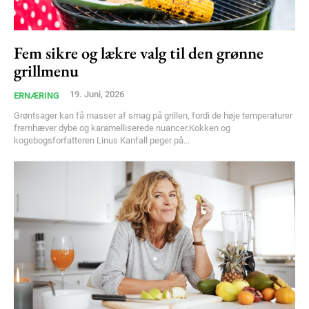
Fem sikre og lækre valg til den grønne
grillmenu
19. Juni, 2026
ERNÆRING
Grøntsager kan få masser af smag på grillen, fordi de høje temperaturer
fremhæver dybe og karamelliserede nuancer.Kokken og
kogebogsforfatteren Linus Kanfall peger på...
Subscription Plans