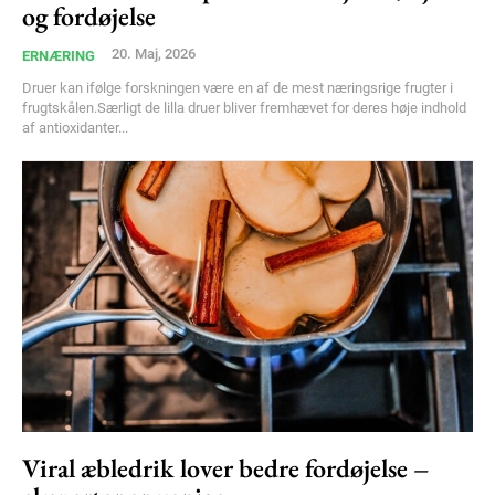
og fordøjelse
Member full access
20. Maj, 2026
ERNÆRING
100
DKK
Druer kan ifølge forskningen være en af de mest næringsrige frugter i
/ year
frugtskålen.Særligt de lilla druer bliver fremhævet for deres høje indhold
af antioxidanter...
Etiam est nibh, lobortis sit
Praesent euismod ac
Ut mollis pellentesque tortor
Nullam eu erat condimentum
Donec quis est ac felis
Orci varius natoque dolor
YEARLY PRICING
MONTHLY PRICING
Viral æbledrik lover bedre fordøjelse –