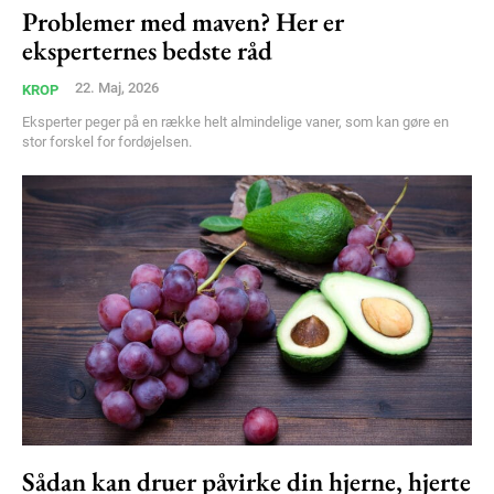
Problemer med maven? Her er
Free limited access
eksperternes bedste råd
Gratis
22. Maj, 2026
KROP
/ forever
Eksperter peger på en række helt almindelige vaner, som kan gøre en
stor forskel for fordøjelsen.
Etiam est nibh, lobortis sit
Praesent euismod ac
Ut mollis pellentesque tortor
Nullam eu erat condimentum
Donec quis est ac felis
Orci varius natoque dolor
Sådan kan druer påvirke din hjerne, hjerte