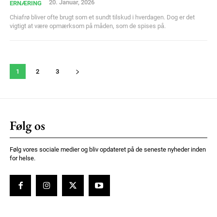
20. Januar, 2026
ERNÆRING
Chiafrø bliver ofte brugt som et sundt tilskud i hverdagen. Dog er det
vigtigt at være opmærksom på måden, som de spises på.
1
2
3
Følg os
Følg vores sociale medier og bliv opdateret på de seneste nyheder inden
for helse.