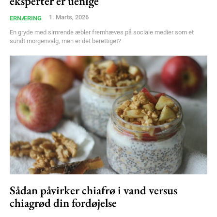
eksperter er uenige
1. Marts, 2026
ERNÆRING
En gryde med simrende æbler fremhæves på sociale medier som et
sundt morgenvalg, men er det berettiget?
Sådan påvirker chiafrø i vand versus
chiagrød din fordøjelse