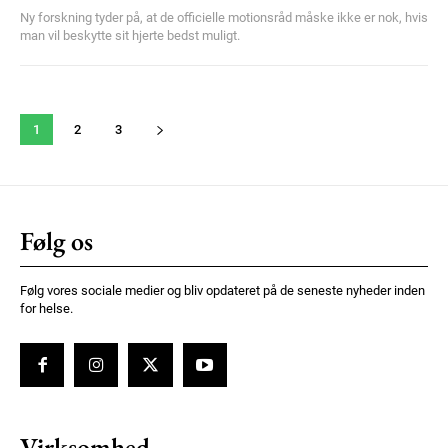
Ny forskning tyder på, at de officielle motionsråd måske ikke er nok, hvis
man vil beskytte sit hjerte bedst muligt.
1
2
3
Følg os
Følg vores sociale medier og bliv opdateret på de seneste nyheder inden
for helse.
Virksomhed