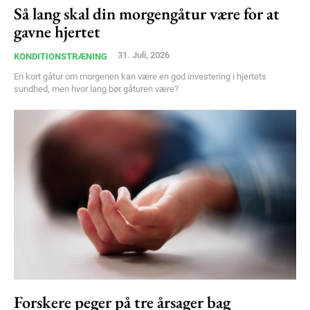
Free limited access
Så lang skal din morgengåtur være for at
gavne hjertet
Gratis
31. Juli, 2026
KONDITIONSTRÆNING
/ forever
En kort gåtur om morgenen kan være en god investering i hjertets
sundhed, men hvor lang bør gåturen være?
Etiam est nibh, lobortis sit
Praesent euismod ac
Ut mollis pellentesque tortor
Nullam eu erat condimentum
Donec quis est ac felis
Orci varius natoque dolor
Forskere peger på tre årsager bag