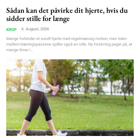
Sådan kan det påvirke dit hjerte, hvis du
sidder stille for længe
4. August, 2026
KROP
Mange forbinder et sundt hjerte med regelmæssig motion, men tiden
mellem træningspassene spiller også en rolle. Ny forskning peger på, at
mange timer i...
Subscription Plans