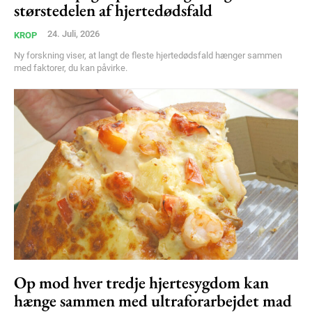
størstedelen af hjertedødsfald
Member full access
24. Juli, 2026
KROP
100
DKK
Ny forskning viser, at langt de fleste hjertedødsfald hænger sammen
/ year
med faktorer, du kan påvirke.
Etiam est nibh, lobortis sit
Praesent euismod ac
Ut mollis pellentesque tortor
Nullam eu erat condimentum
Donec quis est ac felis
Orci varius natoque dolor
YEARLY PRICING
MONTHLY PRICING
Op mod hver tredje hjertesygdom kan
hænge sammen med ultraforarbejdet mad