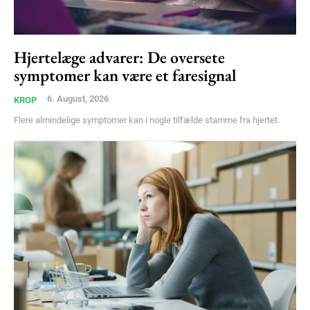
Hjertelæge advarer: De oversete
symptomer kan være et faresignal
6. August, 2026
KROP
Flere almindelige symptomer kan i nogle tilfælde stamme fra hjertet.