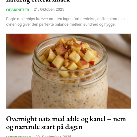
Member full access
21. Oktober, 2025
OPSKRIFTER
100
DKK
Bagte æblechips kræver næsten ingen forberedelse, dufter himmelsk i
/ year
ovnen og giver den perfekte balance mellem sundhed og hygge.
Etiam est nibh, lobortis sit
Praesent euismod ac
Ut mollis pellentesque tortor
Nullam eu erat condimentum
Donec quis est ac felis
Orci varius natoque dolor
YEARLY PRICING
MONTHLY PRICING
Overnight oats med æble og kanel – nem
og nærende start på dagen
22. September, 2025