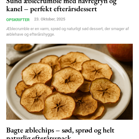
Sund æblecrumble med havregryn og
Free limited access
kanel – perfekt efterårsdessert
Gratis
23. Oktober, 2025
OPSKRIFTER
/ forever
Æblecrumble er en varm, sprød og naturligt sød dessert, der smager af
æblehave og efterårshygge.
Etiam est nibh, lobortis sit
Praesent euismod ac
Ut mollis pellentesque tortor
Nullam eu erat condimentum
Donec quis est ac felis
Orci varius natoque dolor
Bagte æblechips – sød, sprød og helt
naturlig efterårssnack