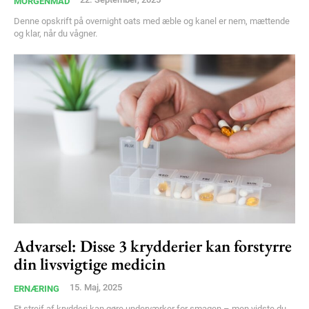
MORGENMAD
Denne opskrift på overnight oats med æble og kanel er nem, mættende
og klar, når du vågner.
Advarsel: Disse 3 krydderier kan forstyrre
din livsvigtige medicin
15. Maj, 2025
ERNÆRING
Et strejf af krydderi kan gøre underværker for smagen – men vidste du,