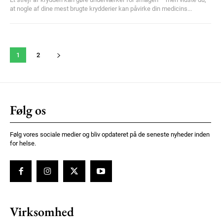
at nogle af dine mest brugte krydderier kan påvirke din medicins...
1
2
Følg os
Følg vores sociale medier og bliv opdateret på de seneste nyheder inden
for helse.
Virksomhed