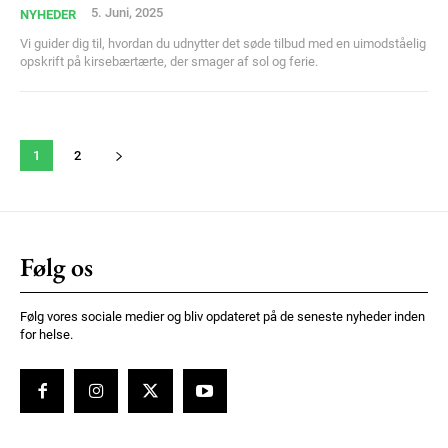
5. Juni, 2025
NYHEDER
Vi guider dig til, hvordan du udnytter det søde tilbud med en uimodståelig
opskrift på kirsebærtærte, der smager af sol og ferie.
1
2
Følg os
Følg vores sociale medier og bliv opdateret på de seneste nyheder inden
for helse.