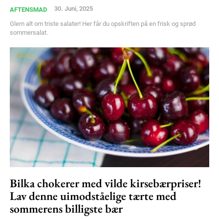
30. Juni, 2025
AFTENSMAD
Glem alt om triste salater! Her får du opskriften på en frisk og sprød
sommersalat.
Bilka chokerer med vilde kirsebærpriser!
Lav denne uimodståelige tærte med
sommerens billigste bær