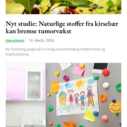
Nyt studie: Naturlige stoffer fra kirsebær
kan bremse tumorvækst
13. Marts, 2026
ERNÆRING
Ny forskning peger på en mulig sammenhæng mellem kost og
kræftudvikling.