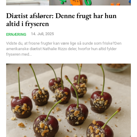
Diætist afslører: Denne frugt har hun
altid i fryseren
14. Juli, 2025
ERNÆRING
Vidste du, at frosne frugter kan være lige så sunde som friske?Den
amerikanske diætist Nathalie Rizzo deler, hvorfor hun altid fylder
fryseren med...
Subscription Plans