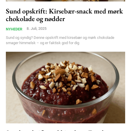
Free limited access
Sund opskrift: Kirsebær-snack med mørk
chokolade og nødder
Gratis
/ forever
8. Juli, 2025
NYHEDER
Sund og syndig? Denne opskrift med kirsebær og mørk chokolade
smager himmelsk – og er faktisk god for dig
Etiam est nibh, lobortis sit
Praesent euismod ac
Ut mollis pellentesque tortor
Nullam eu erat condimentum
Donec quis est ac felis
Orci varius natoque dolor