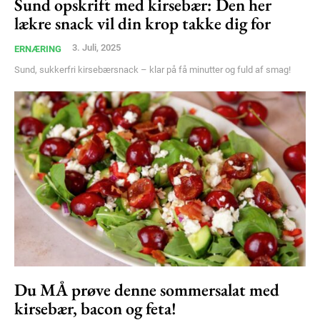
Sund opskrift med kirsebær: Den her
Member full access
lækre snack vil din krop takke dig for
3. Juli, 2025
ERNÆRING
100
DKK
Sund, sukkerfri kirsebærsnack – klar på få minutter og fuld af smag!
/ year
Etiam est nibh, lobortis sit
Praesent euismod ac
Ut mollis pellentesque tortor
Nullam eu erat condimentum
Donec quis est ac felis
Orci varius natoque dolor
YEARLY PRICING
MONTHLY PRICING
Du MÅ prøve denne sommersalat med
kirsebær, bacon og feta!