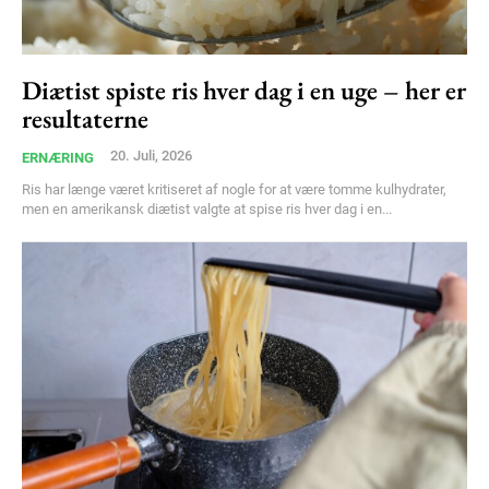
Diætist spiste ris hver dag i en uge – her er
resultaterne
20. Juli, 2026
ERNÆRING
Ris har længe været kritiseret af nogle for at være tomme kulhydrater,
men en amerikansk diætist valgte at spise ris hver dag i en...