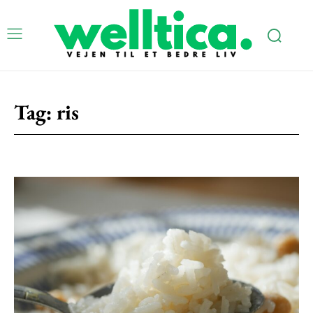
Tag:
ris