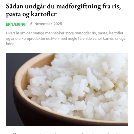
Sådan undgår du madforgiftning fra ris,
Free limited access
pasta og kartofler
Gratis
6. November, 2025
ERNÆRING
/ forever
Hvert år smider mange mennesker store mængder ris, pasta, kartofler
og andre kornprodukter ud.Men med nogle få enkle vaner kan du undgå
både...
Etiam est nibh, lobortis sit
Praesent euismod ac
Ut mollis pellentesque tortor
Nullam eu erat condimentum
Donec quis est ac felis
Orci varius natoque dolor