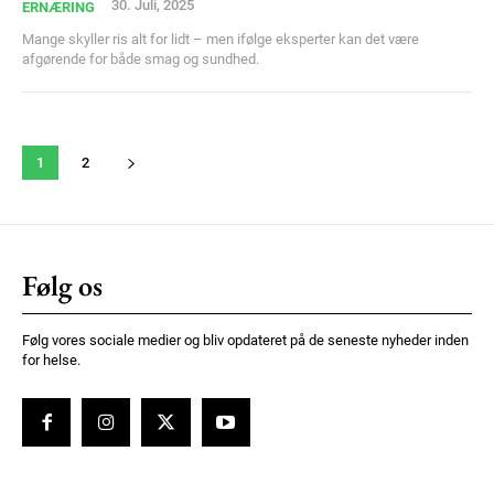
30. Juli, 2025
ERNÆRING
Mange skyller ris alt for lidt – men ifølge eksperter kan det være
afgørende for både smag og sundhed.
1
2
Følg os
Følg vores sociale medier og bliv opdateret på de seneste nyheder inden
for helse.