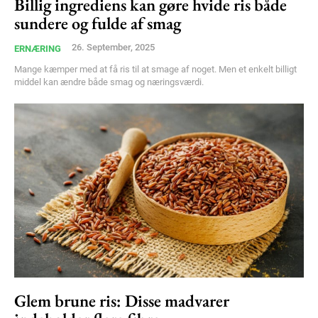
Billig ingrediens kan gøre hvide ris både
Member full access
sundere og fulde af smag
26. September, 2025
ERNÆRING
100
DKK
/ year
Mange kæmper med at få ris til at smage af noget. Men et enkelt billigt
middel kan ændre både smag og næringsværdi.
Etiam est nibh, lobortis sit
Praesent euismod ac
Ut mollis pellentesque tortor
Nullam eu erat condimentum
Donec quis est ac felis
Orci varius natoque dolor
YEARLY PRICING
MONTHLY PRICING
Glem brune ris: Disse madvarer