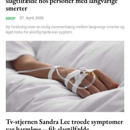
slagtilfælde hos personer med langvarige
smerter
27. April, 2026
KROP
Ny forskning viser en mulig sammenhæng mellem langvarige smerter og
øget risiko for alvorlig hjerte-kar-sygdom.
Tv-stjernen Sandra Lee troede symptomer
var harmløse – fik slagtilfælde