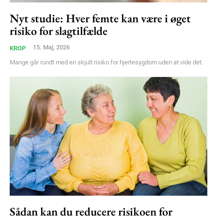
Nyt studie: Hver femte kan være i øget
Free limited access
risiko for slagtilfælde
Gratis
15. Maj, 2026
KROP
/ forever
Mange går rundt med en skjult risiko for hjertesygdom uden at vide det.
Etiam est nibh, lobortis sit
Praesent euismod ac
Ut mollis pellentesque tortor
Nullam eu erat condimentum
Donec quis est ac felis
Orci varius natoque dolor
Sådan kan du reducere risikoen for