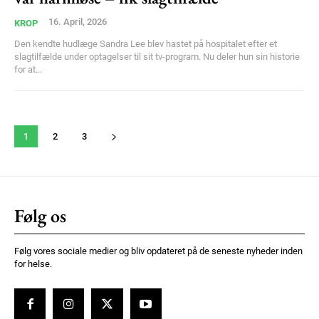
16. April, 2026
KROP
Den kendte hudlæge Sandra Lee blev hastet på hospitalet efter et
slagtilfælde under optagelser til sit tv-program. Nu deler hun sin historie
for at...
1
2
3
Følg os
Følg vores sociale medier og bliv opdateret på de seneste nyheder inden
for helse.