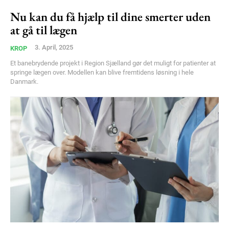
Nu kan du få hjælp til dine smerter uden
Member full access
at gå til lægen
3. April, 2025
KROP
100
DKK
/ year
Et banebrydende projekt i Region Sjælland gør det muligt for patienter at
springe lægen over. Modellen kan blive fremtidens løsning i hele
Danmark.
Etiam est nibh, lobortis sit
Praesent euismod ac
Ut mollis pellentesque tortor
Nullam eu erat condimentum
Donec quis est ac felis
Orci varius natoque dolor
YEARLY PRICING
MONTHLY PRICING