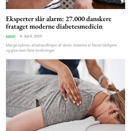
Free limited access
Eksperter slår alarm: 27.000 danskere
frataget moderne diabetesmedicin
Gratis
/ forever
6. April, 2025
KROP
Mange oplever, at behandlingen af deres diabetes er blevet dårligere
og giver dem flere bivirkninger.
Etiam est nibh, lobortis sit
Praesent euismod ac
Ut mollis pellentesque tortor
Nullam eu erat condimentum
Donec quis est ac felis
Orci varius natoque dolor