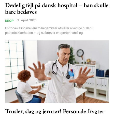
Dødelig fejl på dansk hospital – han skulle
bare bedøves
2. April, 2025
KROP
En forveksling mellem to lægemidler afslører alvorlige huller i
patientsikkerheden – og nu kræver eksperter handling.
Trusler, slag og jernrør! Personale frygter