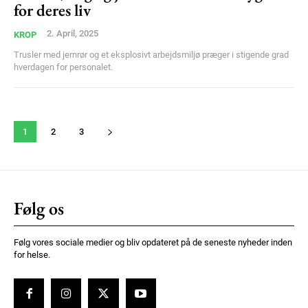
for deres liv
2. April, 2025
KROP
Trusler med jernrør og et eksplosivt arbejdsmiljø præger i stigende grad
hverdagen for personalet.
1
2
3
Følg os
Følg vores sociale medier og bliv opdateret på de seneste nyheder inden
for helse.