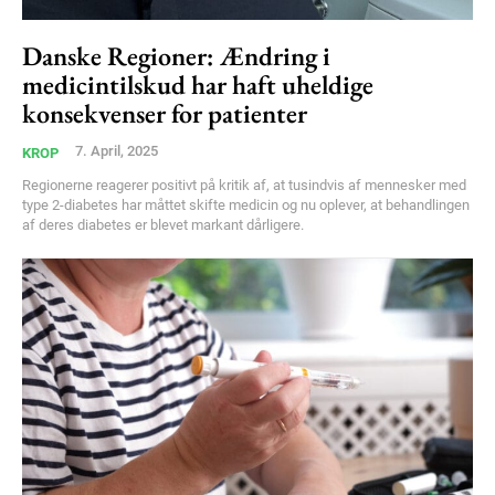
Danske Regioner: Ændring i
medicintilskud har haft uheldige
konsekvenser for patienter
7. April, 2025
KROP
Regionerne reagerer positivt på kritik af, at tusindvis af mennesker med
type 2-diabetes har måttet skifte medicin og nu oplever, at behandlingen
af deres diabetes er blevet markant dårligere.
Subscription Plans