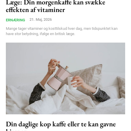
Læge: Din morgenkaffe kan svække
Member full access
effekten af vitaminer
21. Maj, 2026
ERNÆRING
100
DKK
/ year
Mange tager vitaminer og kosttilskud hver dag, men tidspunktet kan
have stor betydning, ifølge en britisk læge.
Etiam est nibh, lobortis sit
Praesent euismod ac
Ut mollis pellentesque tortor
Nullam eu erat condimentum
Donec quis est ac felis
Orci varius natoque dolor
YEARLY PRICING
MONTHLY PRICING
Din daglige kop kaffe eller te kan gavne