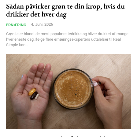
Sådan påvirker grøn te din krop, hvis du
Free limited access
drikker det hver dag
Gratis
4. Juni, 2026
ERNÆRING
/ forever
Grøn te er blandt de mest populære tedrikke og bliver drukket af mange
hver eneste dag.Ifølge flere ernæringseksperters udtalelser til Real
Simple kan...
Etiam est nibh, lobortis sit
Praesent euismod ac
Ut mollis pellentesque tortor
Nullam eu erat condimentum
Donec quis est ac felis
Orci varius natoque dolor