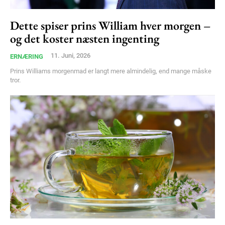
Dette spiser prins William hver morgen –
og det koster næsten ingenting
11. Juni, 2026
ERNÆRING
Prins Williams morgenmad er langt mere almindelig, end mange måske
tror.
Subscription Plans