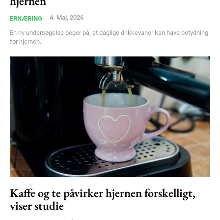
hjernen
4. Maj, 2026
ERNÆRING
En ny undersøgelse peger på, at daglige drikkevaner kan have betydning
for hjernen.
Kaffe og te påvirker hjernen forskelligt,
viser studie