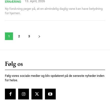
13. April, 2026
ERNÆRING
Ny forskning peger på, at en almindelig daglig vane kan have betydning
for hjernen.
1
2
3
Følg os
Følg vores sociale medier og bliv opdateret på de seneste nyheder inden
for helse.