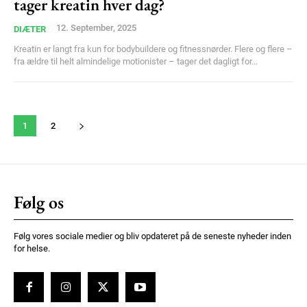
tager kreatin hver dag?
12. September, 2025
DIÆTER
Kreatin er langt fra kun for bodybuildere og fitnessnørder. Flere og flere –
fra ældre til helt almindelige motionister – tager det dagligt for...
1
2
Følg os
Følg vores sociale medier og bliv opdateret på de seneste nyheder inden
for helse.