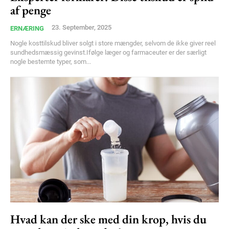
af penge
23. September, 2025
ERNÆRING
Nogle kosttilskud bliver solgt i store mængder, selvom de ikke giver reel
sundhedsmæssig gevinst.Ifølge læger og farmaceuter er der særligt
nogle bestemte typer, som...
Hvad kan der ske med din krop, hvis du