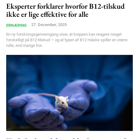
Eksperter forklarer hvorfor B12-tilskud
Free limited access
ikke er lige effektive for alle
27. December, 2025
ERNÆRING
Gratis
/ forever
En ny forskningsgennemgang viser, at kroppen kan reagere meget
forskelligt på B12-tilskud — og at typen af B12 måske spiller en større
rolle, end mange tror.
Etiam est nibh, lobortis sit
Praesent euismod ac
Ut mollis pellentesque tortor
Nullam eu erat condimentum
Donec quis est ac felis
Orci varius natoque dolor