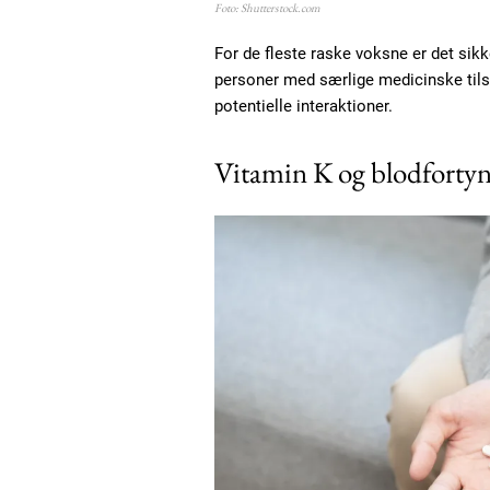
Foto: Shutterstock.com
For de fleste raske voksne er det si
personer med særlige medicinske til
potentielle interaktioner.
Vitamin K og blodforty
Free limited access
Gratis
/ forever