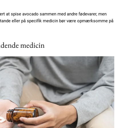
kkert at spise avocado sammen med andre fødevarer, men
stande eller på specifik medicin bør være opmærksomme på
Subscription Plans
ndende medicin
Member full ac
100
DK