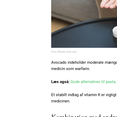
Etiam est nibh, lobortis sit
Praesent euismod ac
Ut mollis pellentesque tortor
Nullam eu erat condimentum
Donec quis est ac felis
Orci varius natoque dolor
Foto: Shutterstock.com
Avocado indeholder moderate mængder
medicin som warfarin.
Læs også:
Gode alternativer til pasta
Et stabilt indtag af vitamin K er vigt
medicinen.
Kombination med andre 