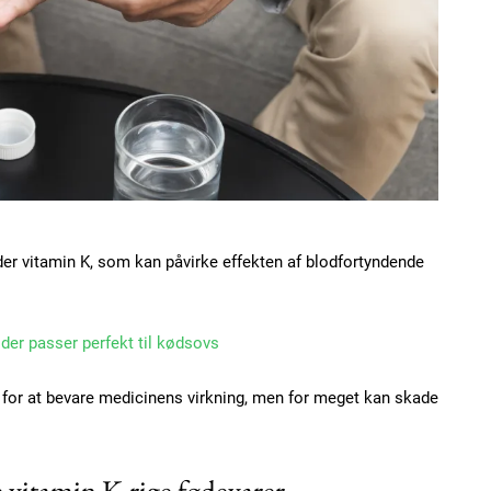
Etiam est nibh, loborti
Praesent euismod ac
Ut mollis pellentesque
Nullam eu erat condi
Donec quis est ac feli
Orci varius natoque do
 vitamin K, som kan påvirke effekten af blodfortyndende
YEARLY PRICI
, der passer perfekt til kødsovs
igt for at bevare medicinens virkning, men for meget kan skade
vitamin K-rige fødevarer