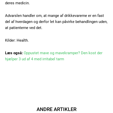
deres medicin.
Gratis
/ forever
Advarslen handler om, at mange af drikkevarerne er en fast
del af hverdagen og derfor let kan påvirke behandlingen uden,
at patienterne ved det.
Etiam est nibh, lobortis sit
Praesent euismod ac
Kilder: Health.
Ut mollis pellentesque tortor
Nullam eu erat condimentum
Læs også:
Oppustet mave og mavekramper? Den kost der
Donec quis est ac felis
hjælper 3 ud af 4 med irritabel tarm
Orci varius natoque dolor
Member full access
ANDRE ARTIKLER