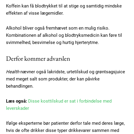
Koffein kan få blodtrykket til at stige og samtidig mindske
effekten af visse lægemidler.
Alkohol bliver også fremhævet som en mulig risiko.
Kombinationen af alkohol og blodtryksmedicin kan føre til
svimmelhed, besvimelse og hurtig hjerterytme.
Derfor kommer advarslen
Health
nævner også lakridste, urtetilskud og grøntsagsjuice
med meget salt som produkter, der kan påvirke
Subscription Plans
behandlingen.
Læs også:
Disse kosttilskud er sat i forbindelse med
leverskader
Free limited access
Ifølge eksperterne bør patienter derfor tale med deres læge,
hvis de ofte drikker disse typer drikkevarer sammen med