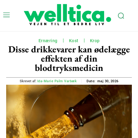
Ernæring
Kost
Krop
Disse drikkevarer kan ødelægge
effekten af din
blodtryksmedicin
maj 30, 2026
Skrevet af:
Ida-Marie Palm Varbæk
Dato: