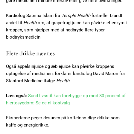
gøre medicinen mindre effektiv eller give flere bivirkninger.
Kardiolog Sabrina Islam fra
Temple Health
fortæller blandt
andet til
Health
om, at grapefrugtjuice kan påvirke et enzym i
kroppen, som hjælper med at nedbryde flere typer
blodtryksmedicin.
Flere drikke nævnes
Også appelsinjuice og æblejuice kan påvirke kroppens
optagelse af medicinen, forklarer kardiolog David Maron fra
Stanford Medicine ifølge
Health
.
Læs også:
Sund livsstil kan forebygge op mod 80 procent af
hjertesygdom: Se de ni kostvalg
Eksperterne peger desuden på koffeinholdige drikke som
kaffe og energidrikke.