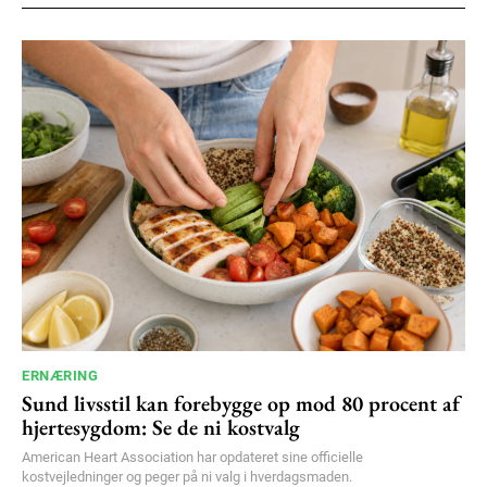
100
DKK
/ year
Etiam est nibh, lobortis sit
Praesent euismod ac
Ut mollis pellentesque tortor
Nullam eu erat condimentum
Donec quis est ac felis
Orci varius natoque dolor
YEARLY PRICING
MONTHLY PRICING
ERNÆRING
Sund livsstil kan forebygge op mod 80 procent af
hjertesygdom: Se de ni kostvalg
American Heart Association har opdateret sine officielle
kostvejledninger og peger på ni valg i hverdagsmaden.