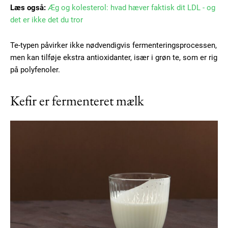
Læs også:
Æg og kolesterol: hvad hæver faktisk dit LDL - og
det er ikke det du tror
Te-typen påvirker ikke nødvendigvis fermenteringsprocessen,
men kan tilføje ekstra antioxidanter, især i grøn te, som er rig
på polyfenoler.
Kefir er fermenteret mælk