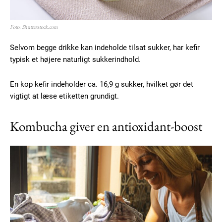
Etiam est nibh, lobortis sit
Foto: Shutterstock.com
Praesent euismod ac
Selvom begge drikke kan indeholde tilsat sukker, har kefir
Ut mollis pellentesque tortor
typisk et højere naturligt sukkerindhold.
Nullam eu erat condimentum
Donec quis est ac felis
En kop kefir indeholder ca. 16,9 g sukker, hvilket gør det
Orci varius natoque dolor
vigtigt at læse etiketten grundigt.
Kombucha giver en antioxidant-boost
YEARLY PRICING
MONTHLY PRICING