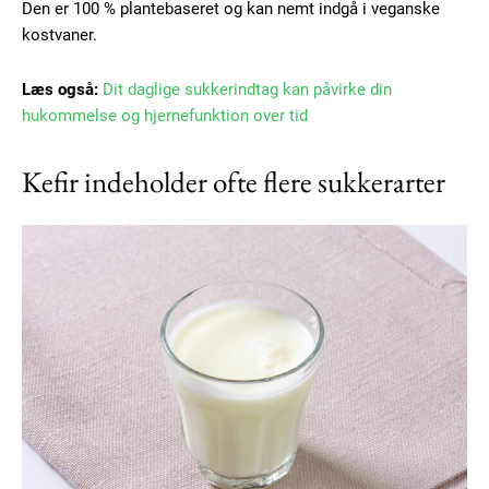
Den er 100 % plantebaseret og kan nemt indgå i veganske
kostvaner.
Etiam est nibh, lobortis sit
Praesent euismod ac
Læs også:
Dit daglige sukkerindtag kan påvirke din
Ut mollis pellentesque tortor
hukommelse og hjernefunktion over tid
Nullam eu erat condimentum
Donec quis est ac felis
Kefir indeholder ofte flere sukkerarter
Orci varius natoque dolor
Member full access
100
DKK
/ year