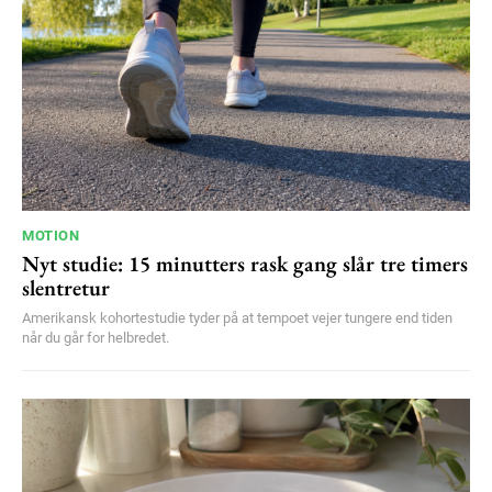
MOTION
Nyt studie: 15 minutters rask gang slår tre timers
slentretur
Amerikansk kohortestudie tyder på at tempoet vejer tungere end tiden
når du går for helbredet.