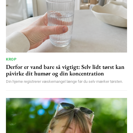
Etiam est nibh, lobortis sit
Praesent euismod ac
Ut mollis pellentesque tortor
Nullam eu erat condimentum
Donec quis est ac felis
Orci varius natoque dolor
KROP
Derfor er vand bare så vigtigt: Selv lidt tørst kan
påvirke dit humør og din koncentration
YEARLY PRICING
MONTHLY PRICING
Din hjerne registrerer væskemangel længe før du selv mærker tørsten.