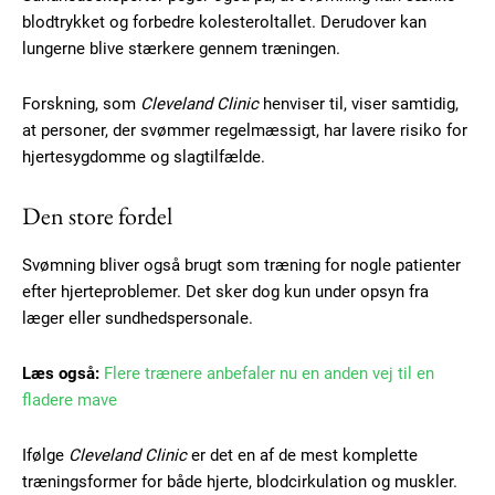
blodtrykket og forbedre kolesteroltallet. Derudover kan
lungerne blive stærkere gennem træningen.
Forskning, som
Cleveland Clinic
henviser til, viser samtidig,
at personer, der svømmer regelmæssigt, har lavere risiko for
hjertesygdomme og slagtilfælde.
Den store fordel
Subscription Plans
Svømning bliver også brugt som træning for nogle patienter
efter hjerteproblemer. Det sker dog kun under opsyn fra
læger eller sundhedspersonale.
Læs også:
Flere trænere anbefaler nu en anden vej til en
Free limited access
fladere mave
Gratis
Ifølge
Cleveland Clinic
er det en af de mest komplette
/ forever
træningsformer for både hjerte, blodcirkulation og muskler.