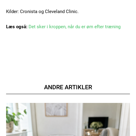
Kilder: Cronista og Cleveland Clinic.
Etiam est nibh, lobortis sit
Praesent euismod ac
Læs også:
Det sker i kroppen, når du er øm efter træning
Ut mollis pellentesque tortor
Nullam eu erat condimentum
Donec quis est ac felis
Orci varius natoque dolor
ANDRE ARTIKLER
Member full access
100
DKK
/ year