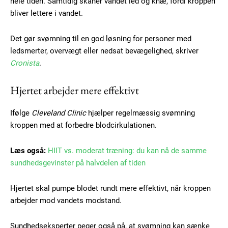
hele tiden. Samtidig skåner vandet led og knæ, fordi kroppen
bliver lettere i vandet.
Det gør svømning til en god løsning for personer med
ledsmerter, overvægt eller nedsat bevægelighed, skriver
Cronista
.
Hjertet arbejder mere effektivt
Ifølge
Cleveland Clinic
hjælper regelmæssig svømning
kroppen med at forbedre blodcirkulationen.
Læs også:
HIIT vs. moderat træning: du kan nå de samme
sundhedsgevinster på halvdelen af tiden
Hjertet skal pumpe blodet rundt mere effektivt, når kroppen
arbejder mod vandets modstand.
Sundhedseksperter peger også på, at svømning kan sænke