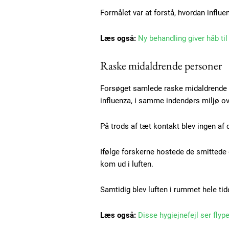
Formålet var at forstå, hvordan influe
Læs også:
Ny behandling giver håb ti
Raske midaldrende personer
Forsøget samlede raske midaldrende fr
influenza, i samme indendørs miljø ov
Free limited access
På trods af tæt kontakt blev ingen af 
Ifølge forskerne hostede de smittede 
Gratis
kom ud i luften.
/ forever
Samtidig blev luften i rummet hele tide
Etiam est nibh, lobortis sit
Læs også:
Disse hygiejnefejl ser flyp
Praesent euismod ac