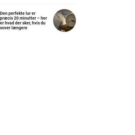
Den perfekte lur er
præcis 20 minutter – her
er hvad der sker, hvis du
sover længere
cess
K
/ year
s sit