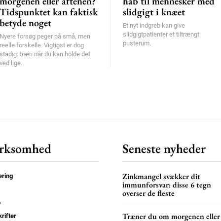
morgenen eller aftenen?
håb til mennesker med
Tidspunktet kan faktisk
slidgigt i knæet
betyde noget
Et nyt indgreb kan give
slidgigtpatienter et tiltrængt
Nyere forsøg peger på små, men
pusterum.
reelle forskelle. Vigtigst er dog
stadig: træn når du kan holde det
ved lige.
rksomhed
Seneste nyheder
Zinkmangel svækker dit
ring
immunforsvar: disse 6 tegn
overser de fleste
p
Træner du om morgenen eller
rifter