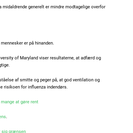
Ut mollis pellentesque
 da midaldrende generelt er mindre modtagelige overfor
Nullam eu erat condi
Donec quis est ac feli
Orci varius natoque do
t mennesker er på hinanden.
YEARLY PRICI
versity of Maryland viser resultaterne, at adfærd og
gtige.
tåelse af smitte og peger på, at god ventilation og
isikoen for influenza indendørs.
 mange at gøre rent
ens
.
 sig grænsen