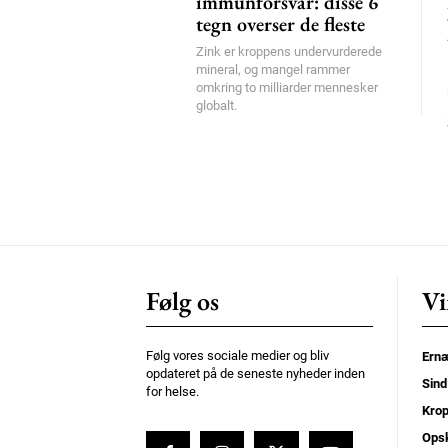
immunforsvar: disse 6
tegn overser de fleste
Zink er kroppens undervurderede
mineral, og mangel rammer
omkring to milliarder mennesker
globalt.
Følg os
Vi
Følg vores sociale medier og bliv
Ernæ
opdateret på de seneste nyheder inden
Sind
for helse.
Kro
Opsk