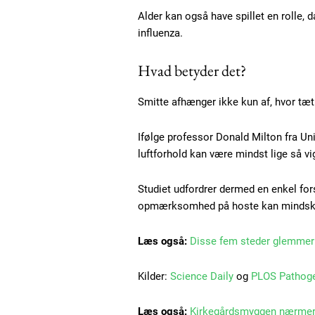
Ut mollis pellentesque tortor
Alder kan også have spillet en rolle,
Nullam eu erat condimentum
influenza.
Donec quis est ac felis
Hvad betyder det?
Orci varius natoque dolor
Smitte afhænger ikke kun af, hvor tæ
Ifølge professor Donald Milton fra Uni
luftforhold kan være mindst lige så vi
Studiet udfordrer dermed en enkel fors
opmærksomhed på hoste kan mindske r
Læs også:
Disse fem steder glemmer
Kilder:
Science Daily
og
PLOS Pathog
Læs også:
Kirkegårdsmyggen nærmer