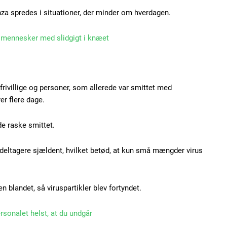
nza spredes i situationer, der minder om hverdagen.
l mennesker med slidgigt i knæet
Subscription Plans
ivillige og personer, som allerede var smittet med
er flere dage.
Member full ac
de raske smittet.
deltagere sjældent, hvilket betød, at kun små mængder virus
100
DK
n blandet, så viruspartikler blev fortyndet.
Etiam est nibh, loborti
ersonalet helst, at du undgår
Praesent euismod ac