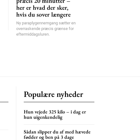
præcis 20 minutter –
her er hvad der sker,
hvis du sover længere
Ny paraplygennemgang sætter en
overraskende præcis grænse for
eftermiddagsluren.
Populære nyheder
Hun vejede 325 kilo – i dag er
hun uigenkendelig
Sådan slipper du af med hævede
fødder og ben på 3 dage